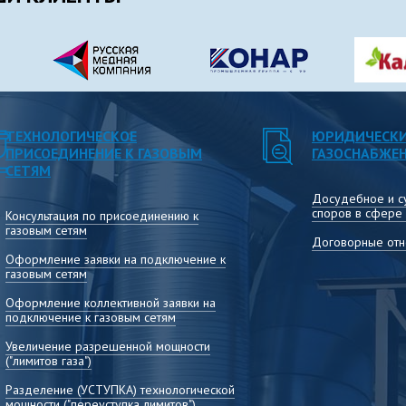
Консультирование по вопросам расчёта,
установления и применения тарифов, раскрытия
информации, сдачи отчётных форм и другим
вопросам деятельности теплоснабжающих
организаций
ТЕХНОЛОГИЧЕСКОЕ
ЮРИДИЧЕСКИ
ПРИСОЕДИНЕНИЕ К ГАЗОВЫМ
ГАЗОСНАБЖЕ
СЕТЯМ
Досудебное и с
споров в сфере
Консультация по присоединению к
газовым сетям
Договорные отн
Оформление заявки на подключение к
газовым сетям
Оформление коллективной заявки на
подключение к газовым сетям
Увеличение разрешенной мощности
("лимитов газа")
Разделение (УСТУПКА) технологической
мощности ("переуступка лимитов")