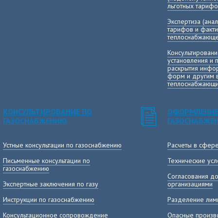
льготных тарифо
Экспертиза (ана
тарифов и факт
теплоснабжающе
Консультировани
установления и 
раскрытия инфор
форм и другим 
теплоснабжающи
КОНСУЛЬТИРОВАНИЕ ПО
ОФОРМЛЕНИЕ
ГАЗОСНАБЖЕНИЮ
ГАЗОСНАБЖЕ
Устные консультации по газоснабжению
Расчеты в сфер
Письменные консультации по
Технические усл
газоснабжению
Согласования до
Экспертные заключения по газу
организациями
Инструкции по газоснабжению
Разделение лими
Консультационное сопровождение
Опасные произв