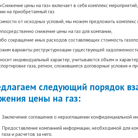
Консультация по присоединению к газовым
 «Снижение цены на газ» включает в себя комплекс мероприяти
сетям
ии на приобретаемый газ.
Оформление заявки на подключение к газовым
симости от исходных условий, мы можем предложить комплекс м
сетям
епосредственно снижение цены на газ для компании,
Оформление коллективной заявки на
Досудебное и судебное сопровождение споров в
подключение к газовым сетям
сфере газоснабжения
ибо сокращение иных расходов составляющих стоимость газопо
Увеличение разрешенной мощности ("лимитов
Договорные отношения по газу
жим варианты реструктуризации существующей задолженности
газа")
 носит индивидуальный характер, учитываются объем и характер
Разделение (УСТУПКА) технологической
Консультирование ГРО
спортировке газа, регион, сложившиеся договорные условия и п
мощности ("переуступка лимитов")
Тарифообразование для ГРО
Экспертный анализ расчета платы за
технологическое присоединения к газовым
длагаем следующий порядок вза
Реестр субъектов естественных монополий
сетям
Шаблоны договоров, положений, документов для
Подготовка экспертного заключения по вопросу
жения цены на газ:
Юридическая помощь в спорных ситуациях по
ГРО
определения экономически обоснованного
подключению к газовым сетям
размера нерегулируемого тарифа на тепловую
Баланс газа в газораспределительных сетях
энергию (расчёт нерегулируемых тарифов на
Анализ условий договора о подключении
тепловую энергию)
Заключение соглашения о неразглашении конфиденциальной и
(технологическом присоединении)
Расчет и утверждение тарифов на тепловую
энергию
Расчет и сопровождение утверждения
Устные консультации по газоснабжению
Предоставление компанией информации, необходимой для ком
регулируемых тарифов на тепловую энергию
Письменные консультации по газоснабжению
газа и расчетов за него.