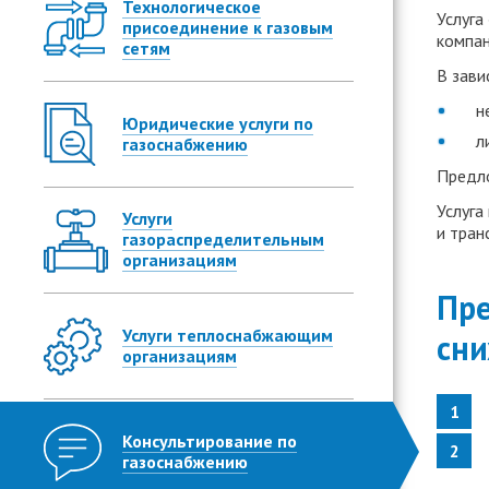
Технологическое
Услуга
присоединение к газовым
компан
сетям
В зави
н
Юридические услуги по
л
газоснабжению
Предло
Услуга
Услуги
и тран
газораспределительным
организациям
Пре
Услуги теплоснабжающим
сни
организациям
Консультирование по
газоснабжению