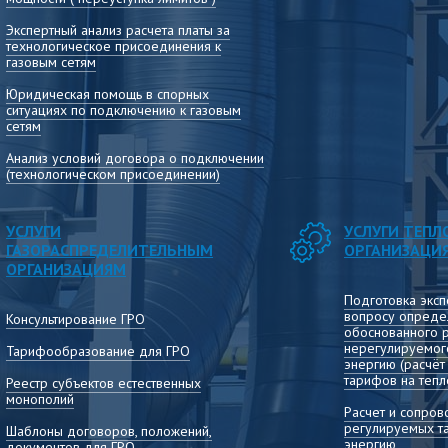
Экспертный анализ расчета платы за
технологическое присоединения к
газовым сетям
Юридическая помощь в спорных
ситуациях по подключению к газовым
сетям
Анализ условий договора о подключении
(технологическом присоединении)
УСЛУГИ
УСЛУГИ ТЕП
ГАЗОРАСПРЕДЕЛИТЕЛЬНЫМ
ОРГАНИЗАЦИ
ОРГАНИЗАЦИЯМ
Подготовка эксп
вопросу опреде
Консультирование ГРО
обоснованного 
нерегулируемог
Тарифообразование для ГРО
энергию (расчё
тарифов на тепл
Реестр субъектов естественных
монополий
Расчет и сопро
регулируемых т
Шаблоны договоров, положений,
энергию
документов для ГРО