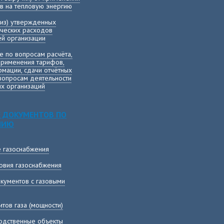
в на тепловую энергию
лиз) утвержденных
ических расходов
й организации
е по вопросам расчёта,
применения тарифов,
мации, сдачи отчётных
вопросам деятельности
х организаций
 ДОКУМЕНТОВ ПО
НИЮ
е газоснабжения
овия газоснабжения
кументов с газовыми
тов газа (мощности)
одственные объекты