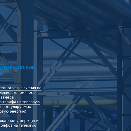
ЛОСНАБЖАЮЩИМ
ЯМ
ертного заключения по
ления экономически
размера
о тарифа на тепловую
т нерегулируемых
овую энергию)
вождение утверждения
арифов на тепловую