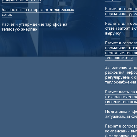
Расчет и сопро
Баланс газа в газораспределительных
нормативов уде
сетях
Расчеты для об
Расчет и утверждение тарифов на
статей затрат, 
тепловую энергию
выручку
Расчет и сопро
нормативов техн
передаче теплов
теплоносителя
Заполнение отч
раскрытия инфо
регулируемых о
теплоснабжения
Расчет платы за
(технологическо
системе теплос
Подготовка инф
актуализации с
Расчет и сопро
компенсации в
(недополученно