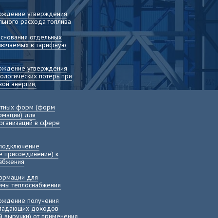
вождение утверждения
льного расхода топлива
основания отдельных
включаемых в тарифную
вождение утверждения
ологических потерь при
ой энергии,
етных форм (форм
рмации) для
рганизаций в сфере
 подключение
е присоединение) к
набжения
ормации для
хемы теплоснабжения
вождение получения
ыпадающих доходов
й выручки) от применения