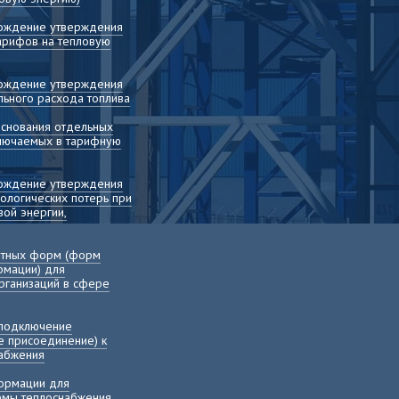
вождение утверждения
арифов на тепловую
вождение утверждения
льного расхода топлива
основания отдельных
включаемых в тарифную
вождение утверждения
ологических потерь при
ой энергии,
етных форм (форм
рмации) для
рганизаций в сфере
 подключение
е присоединение) к
набжения
ормации для
хемы теплоснабжения