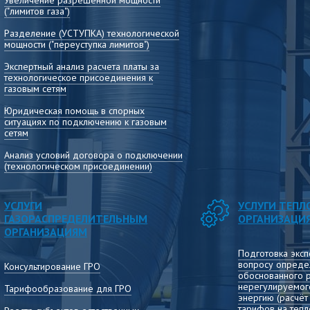
Увеличение разрешенной мощности
Консультирование по вопросам расчёта,
("лимитов газа")
установления и применения тарифов, раскрытия
информации, сдачи отчётных форм и другим
Разделение (УСТУПКА) технологической
вопросам деятельности теплоснабжающих
мощности ("переуступка лимитов")
организаций
Экспертный анализ расчета платы за
технологическое присоединения к
газовым сетям
Юридическая помощь в спорных
ситуациях по подключению к газовым
сетям
Анализ условий договора о подключении
(технологическом присоединении)
УСЛУГИ
УСЛУГИ ТЕП
ГАЗОРАСПРЕДЕЛИТЕЛЬНЫМ
ОРГАНИЗАЦИ
ОРГАНИЗАЦИЯМ
Подготовка эксп
вопросу опреде
Консультирование ГРО
обоснованного 
нерегулируемог
Тарифообразование для ГРО
энергию (расчё
тарифов на тепл