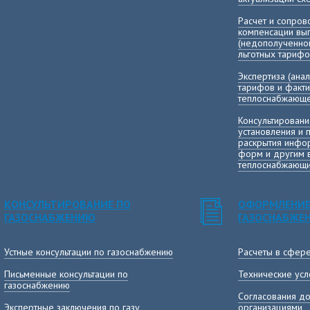
Расчет и сопро
компенсации в
(недополученно
льготных тарифо
Экспертиза (ана
тарифов и факт
теплоснабжающе
Консультировани
установления и 
раскрытия инфор
форм и другим 
теплоснабжающи
КОНСУЛЬТИРОВАНИЕ ПО
ОФОРМЛЕНИЕ
ГАЗОСНАБЖЕНИЮ
ГАЗОСНАБЖЕ
Устные консультации по газоснабжению
Расчеты в сфер
Письменные консультации по
Технические усл
газоснабжению
Согласования до
Экспертные заключения по газу
организациями