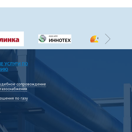
Е УСЛУГИ ПО
НИЮ
удебное сопровождение
 газоснабжения
ошения по газу