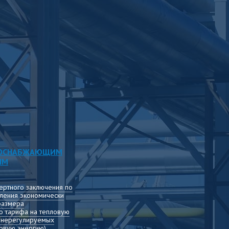
ЛОСНАБЖАЮЩИМ
ЯМ
ертного заключения по
ления экономически
размера
о тарифа на тепловую
т нерегулируемых
овую энергию)