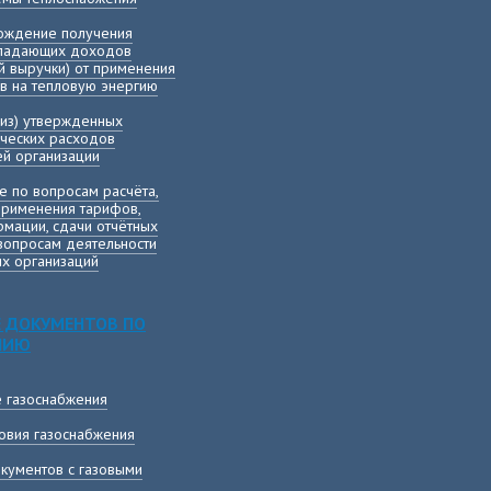
вождение получения
ыпадающих доходов
й выручки) от применения
в на тепловую энергию
лиз) утвержденных
ических расходов
й организации
е по вопросам расчёта,
применения тарифов,
мации, сдачи отчётных
вопросам деятельности
х организаций
 ДОКУМЕНТОВ ПО
НИЮ
е газоснабжения
овия газоснабжения
кументов с газовыми