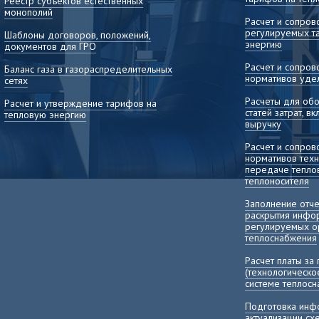
Реестр субъектов естественных
монополий
Расчет и сопро
регулируемых т
Шаблоны договоров, положений,
энергию
документов для ГРО
Расчет и сопро
Баланс газа в газораспределительных
нормативов уде
сетях
Расчеты для об
Расчет и утверждение тарифов на
статей затрат, 
тепловую энергию
выручку
Расчет и сопро
нормативов техн
передаче теплов
теплоносителя
Заполнение отч
раскрытия инфо
регулируемых о
теплоснабжения
Расчет платы за
(технологическо
системе теплос
Подготовка инф
актуализации с