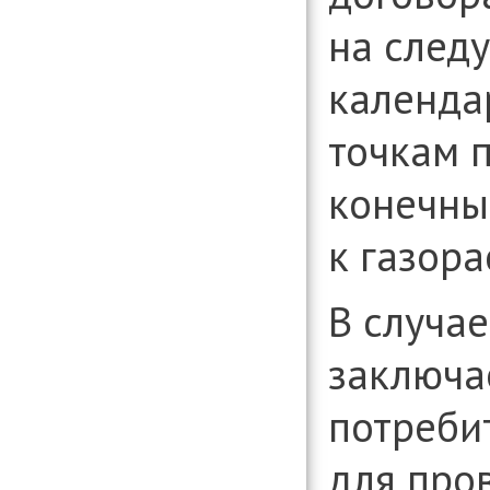
на след
календа
точкам 
конечны
к газор
В случае
заключа
потреби
для про