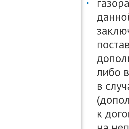
газор
данной
заклю
постав
допол
либо в
в случ
(допо
к дого
на не