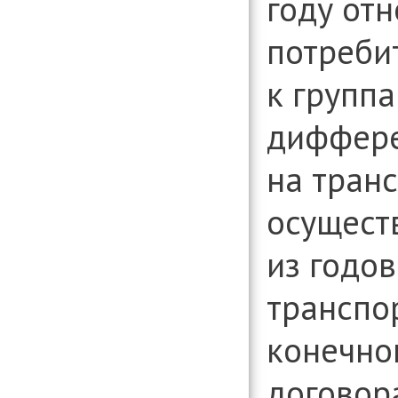
году от
потреби
к группа
диффере
на тран
осущест
из годо
транспо
конечно
договор