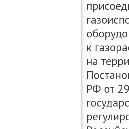
организаци
присоед
Консультиро
установлени
газоисп
информации
вопросам д
организаци
оборудо
к газор
на терри
Постано
РФ от
29
государ
регулир