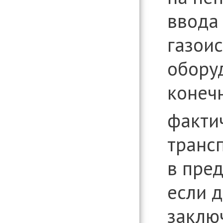
ввода
газои
обору
конеч
факти
транс
в пред
если 
заклю