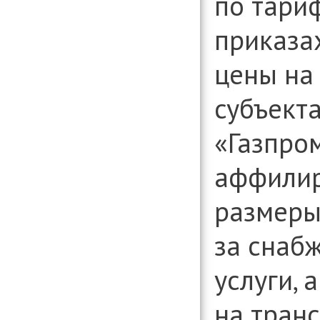
по тариф
приказа
цены на
субъект
«Газпром
аффилир
размеры
за
снаб
услуги, 
на транс