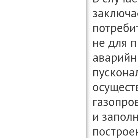
заключа
потреби
не для 
аварийн
пускона
осущест
газопров
и запол
построе