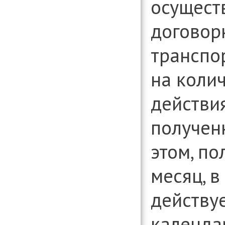
осущест
договор
транспо
на коли
действи
получен
этом, п
месяц, в
действу
календар