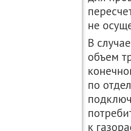
пересчет
не осуще
В случа
объем т
конечно
по отде
подключ
потреби
к газор