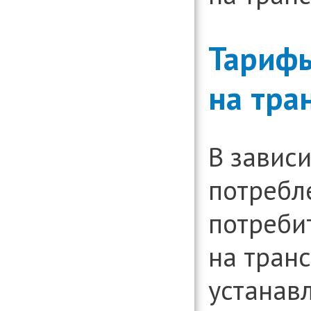
Тариф
на тра
В завис
потребл
потреби
на тран
устанав