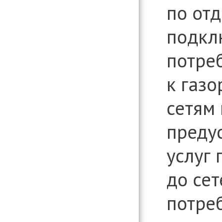
по от
подкл
потре
к газ
сетям 
преду
услуг 
до сет
потре