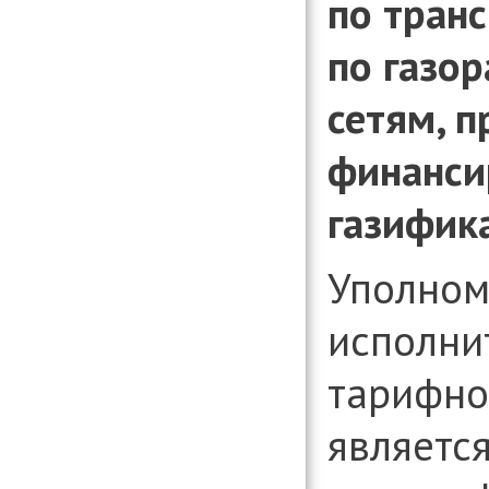
по транс
по газо
сетям, 
финанси
газифик
Уполном
исполни
тарифно
являетс