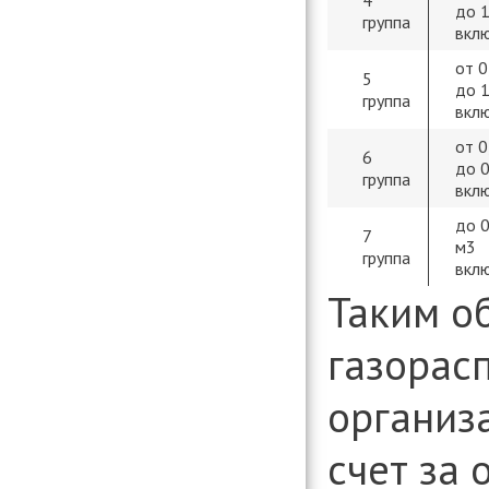
4
до 1
группа
вкл
от 0
5
до 1
группа
вкл
от 0
6
до 0
группа
вкл
до 0
7
м
3
группа
вкл
Таким о
газорас
организа
счет за 