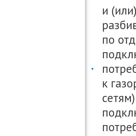
и (или
разби
по от
подкл
потре
к газ
сетям
подкл
потре