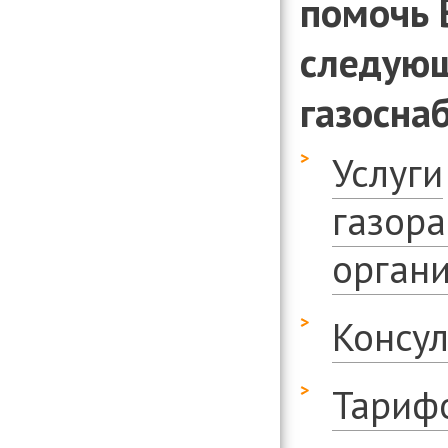
помочь 
следующ
газосна
Услуги
газор
органи
Консу
Тариф