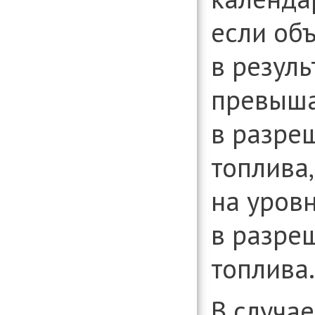
если об
в резуль
превыша
в разре
топлива,
на уровн
в разре
топлива.
В случае