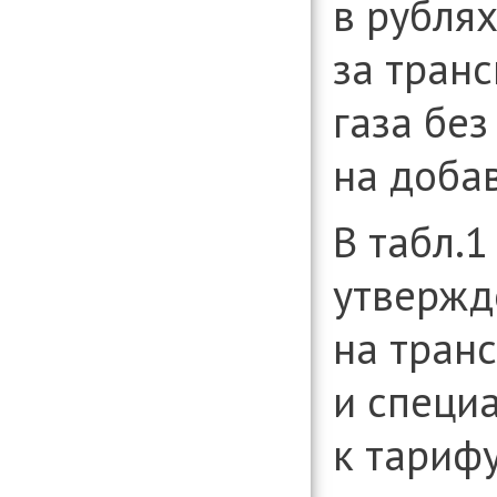
в рублях
за тран
газа без
на доба
В табл.
утвержд
на тран
и специ
к тарифу