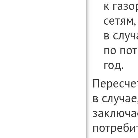
к газ
сетям,
в случ
по по
год.
Пересчет
в случае
заключа
потреби