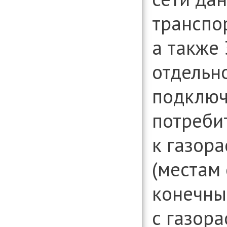
транспор
а также
отдельн
подключ
потреби
к газор
(местам
конечны
с газор