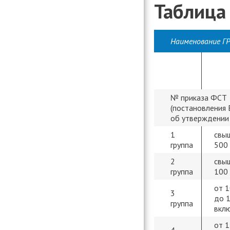
Таблица
Наименование Г
№ приказа ФСТ
(постановления 
об утверждении
1
свы
группа
500 
2
свы
группа
100 
от 
3
до 1
группа
вкл
от 1