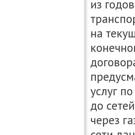
из годо
транспо
на теку
конечно
договор
предусм
услуг по
до сете
через г
сети да