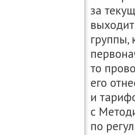
за теку
выходит
группы, 
первона
то пров
его отне
и тариф
с Метод
по регу