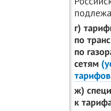
Российс
подлежа
г) тариф
по транс
по газо
сетям
(у
тарифов
ж) спец
к тарифа