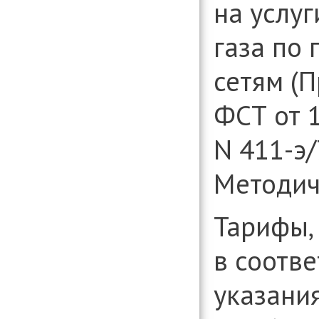
на услу
газа по
сетям (
ФСТ от 1
N
411-э
/
Методич
Тарифы,
в соотв
указани