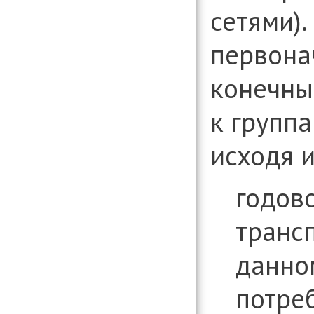
сетями).
первона
конечны
к группа
исходя и
годов
транс
данно
потре