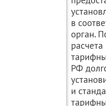
установ
в соотв
орган. 
расчета 
тарифны
РФ долг
установ
и станд
тарифны