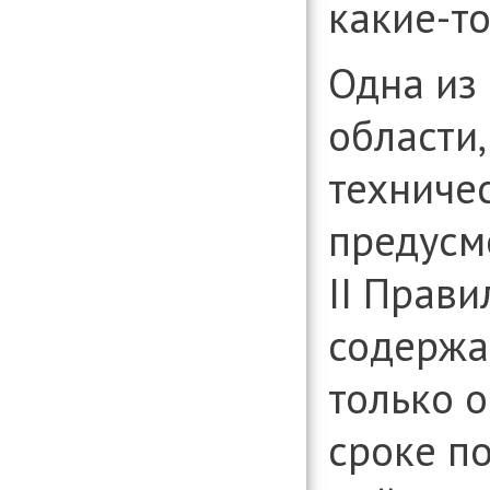
какие-т
Одна из
области
техничес
предусм
II Прави
содерж
только о
сроке п