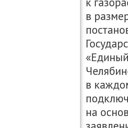
к газор
в разме
постано
Государ
«Единый
Челябин
в каждо
подключ
на осно
заявлен