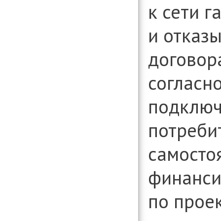
к сети 
и отказ
договор
согласн
подключе
потреби
самосто
финанси
по прое