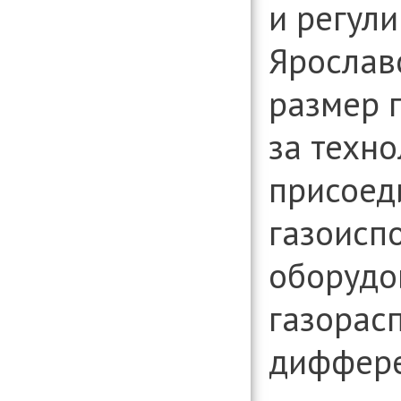
и регул
Ярослав
размер 
за техн
присоед
газоисп
оборудо
газорас
диффере