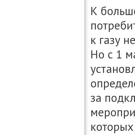
К больш
потреби
к газу н
Но с 1 м
установ
определ
за подк
меропри
которых 