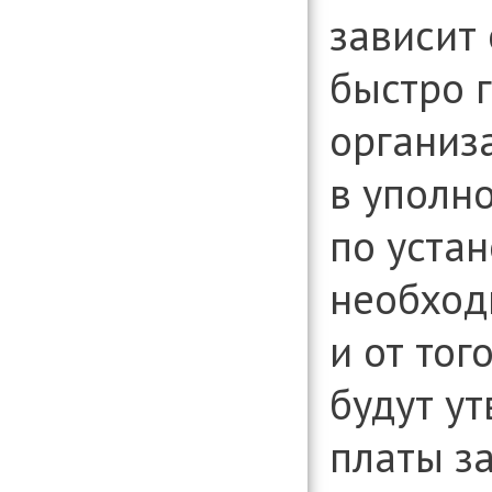
зависит 
быстро 
организ
в уполн
по уста
необход
и от тог
будут у
платы з