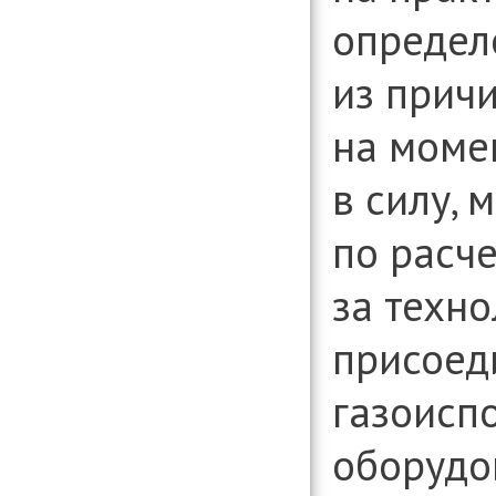
определ
из причи
на моме
в силу, 
по расч
за техн
присоед
газоисп
оборудо