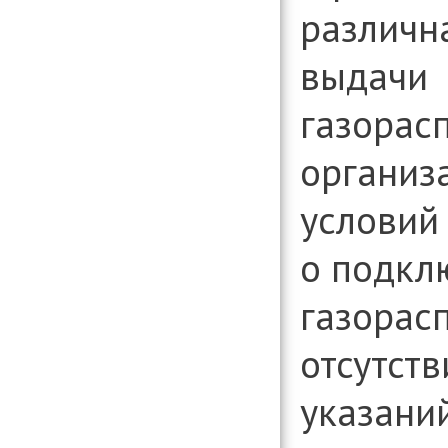
различн
выдачи
газорас
организ
условий
о подкл
газорас
отсутст
указаний