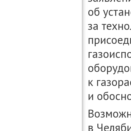
об уста
за техн
присоед
газоисп
оборудо
к газор
и обосн
Возможн
в Челяб