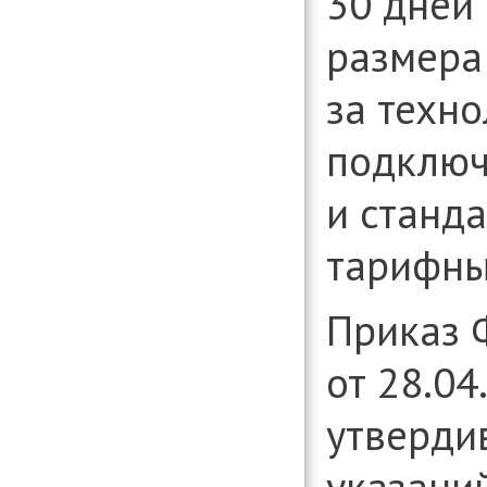
30 дней
размера
за техн
подклю
и станд
тарифны
Приказ 
от
28.04
утверди
указани