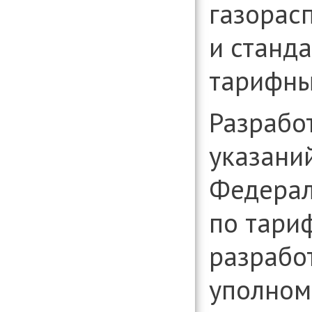
газорас
и станд
тарифны
Разрабо
указани
Федерал
по тари
разрабо
уполном