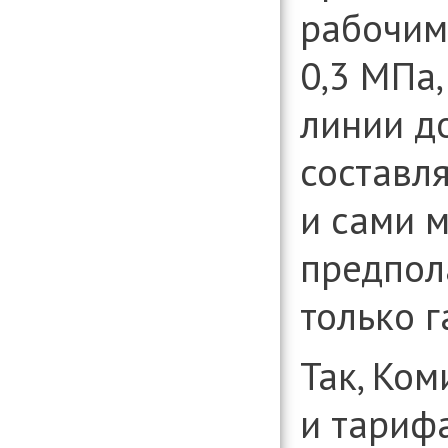
рабочим
0,3 МПа
линии д
составл
и сами 
предпол
только
г
Так, Ком
и тариф