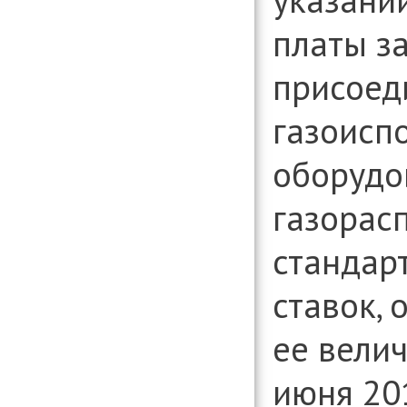
платы з
присоед
газоисп
оборудо
газорасп
стандар
ставок,
ее велич
июня 201