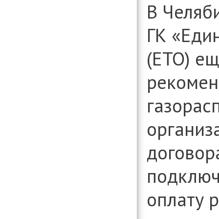
В Челяб
ГК «Еди
(ЕТО) ещ
рекомен
газорас
организ
договор
подключ
оплату 