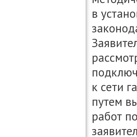
в устан
законод
Заявите
рассмот
подключ
к сети 
путем в
работ п
заявите