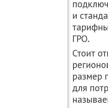
подклю
и станд
тарифны
ГРО.
Стоит от
регионо
размер 
для пот
называе