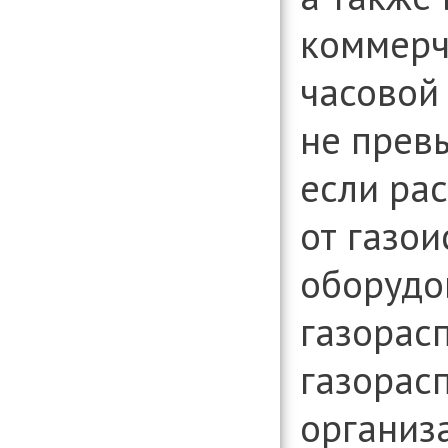
коммерч
часовой
не превы
если ра
от газо
оборудо
газорас
газорас
организ