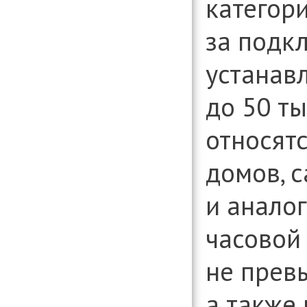
категори
за подк
устанавл
до 50 ты
относят
домов, 
и анало
часовой
не превы
а также