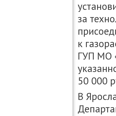
установ
за техн
присоед
к газор
ГУП МО 
указанн
50 000 р
В Яросл
Департа