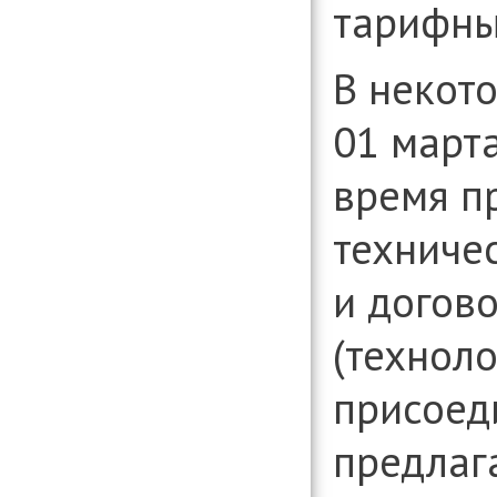
тарифны
В некот
01 март
время п
техниче
и догов
(технол
присоед
предлаг