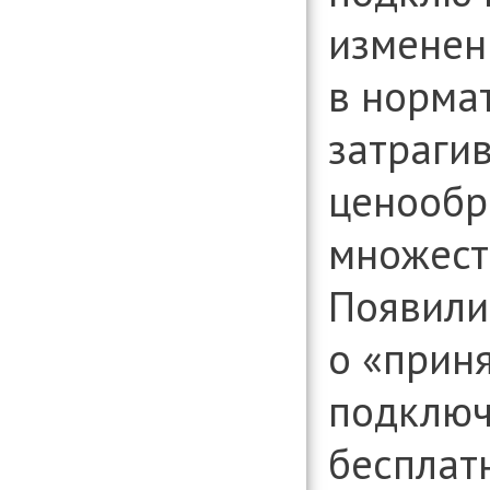
организаци
изменен
Консультиро
установлени
информации
в
норма
вопросам д
организаци
затраги
ценообр
множест
Появили
о «приня
подключ
бесплат