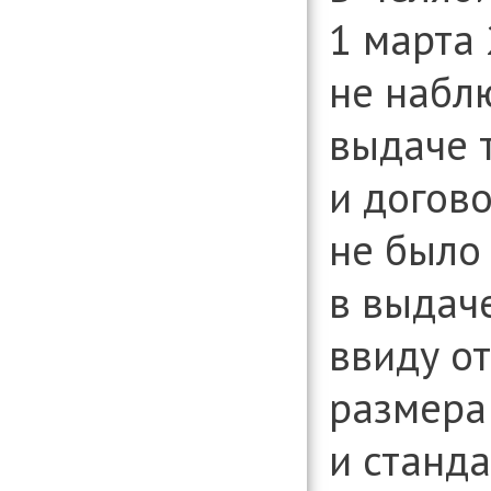
1 марта 
не набл
выдаче 
и догов
не было
в выдаче
ввиду о
размера
и станд