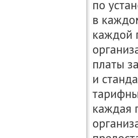
по уста
в каждо
каждой 
организ
платы з
и станд
тарифные
каждая 
организ
предост