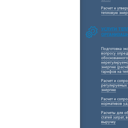
Расчет и утве
тепловую энер
УСЛУГИ ТЕ
ОРГАНИЗАЦ
Подготовка эк
вопросу опред
обоснованного
нерегулируемо
энергию (расч
тарифов на те
Расчет и сопр
регулируемых 
энергию
Расчет и сопр
нормативов уд
Расчеты для о
статей затрат,
выручку