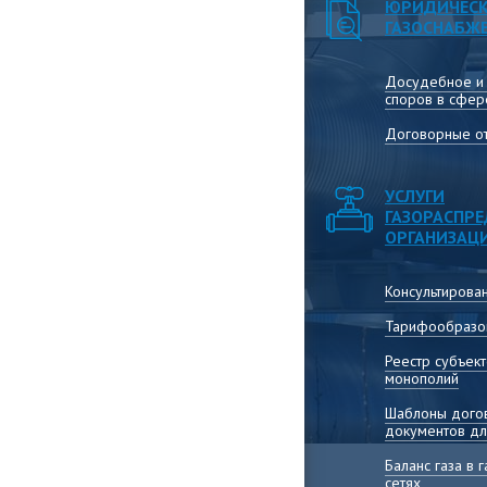
ЮРИДИЧЕСК
ГАЗОСНАБЖ
Досудебное и
споров в сфер
Договорные от
УСЛУГИ
ГАЗОРАСПР
ОРГАНИЗАЦ
Консультирова
Тарифообразо
Реестр субъек
монополий
Шаблоны догов
документов дл
Баланс газа в
сетях