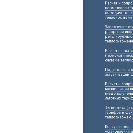
Расчет и сопр
нормативов те
передаче тепл
теплоносителя
Заполнение о
раскрытия инф
регулируемых 
теплоснабжени
Расчет платы 
(технологичес
системе тепло
Подготовка и
актуализации 
Расчет и сопр
компенсации 
(недополученн
льготных тари
Экспертиза (а
тарифов и фак
теплоснабжающ
Консультирова
установления 