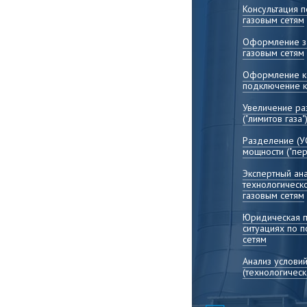
организаци
Консультация 
газовым сетям
Консультиро
установлени
Оформление за
информации
газовым сетям
вопросам д
организаци
Оформление ко
подключение к
Увеличение р
("лимитов газа"
Разделение (У
мощности ("пер
Экспертный ана
технологическ
газовым сетям
Юридическая 
ситуациях по 
сетям
Анализ услови
(технологичес