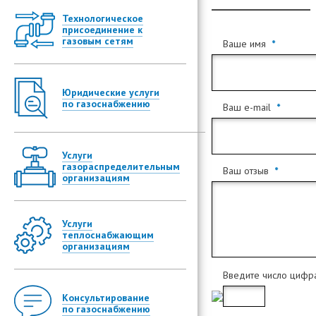
Технологическое
Консультац
присоединение к
сетям
газовым сетям
Ваше имя
Оформление
сетям
Оформление
Досудебное 
Юридические услуги
подключени
сфере газо
по газоснабжению
Ваш e-mail
Увеличение
Договорные 
газа")
Услуги
Разделение
Консуль
газораспределительным
мощности ("
Ваш отзыв
организациям
Тарифоо
Экспертный 
технологиче
Реестр 
сетям
Услуги
Шаблоны
Подготовка 
теплоснабжающим
Юридическа
ГРО
определени
организациям
подключени
размера не
Баланс 
энергию (ра
Анализ усло
тепловую э
Введите число циф
(технологи
Расчет 
энергию
Расчет и с
Устные кон
Консультирование
регулируем
по газоснабжению