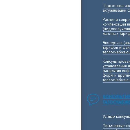
Подготовка и
актуализации 
Расчет и сопр
компенсации 
(недополученн
льготных тари
Экспертиза (а
тарифов и фак
теплоснабжающ
Консультирова
установления 
раскрытия инф
форм и другим
теплоснабжающ
КОНСУЛЬТИ
ГАЗОСНАБЖ
Устные консул
Письменные ко