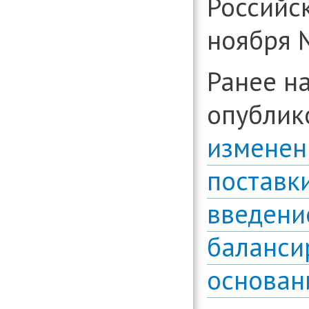
Российс
ноября 
Ранее н
опубли
изменен
поставки
введени
баланси
основан