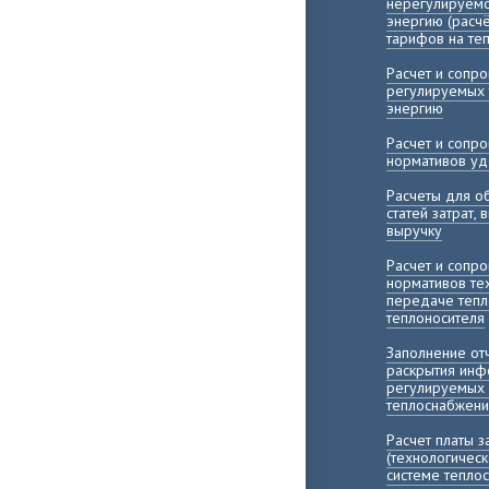
нерегулируемо
энергию (расч
тарифов на те
Расчет и сопр
регулируемых 
энергию
Расчет и сопр
нормативов уд
Расчеты для о
статей затрат,
выручку
Расчет и сопр
нормативов те
передаче тепл
теплоносителя
Заполнение о
раскрытия инф
регулируемых 
теплоснабжени
Расчет платы 
(технологичес
системе тепло