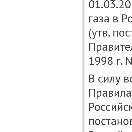
01.03.2
организаци
Консультиро
газа в 
установлени
информации
вопросам д
(утв. по
организаци
Правите
1998 г. 
В силу 
Правила 
Российс
постано