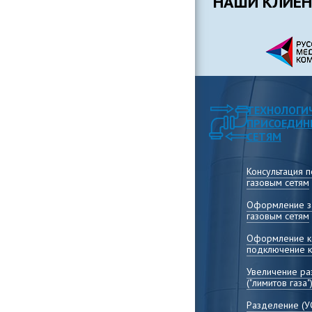
НАШИ КЛИЕ
ТЕХНОЛОГИ
ПРИСОЕДИН
СЕТЯМ
Консультация 
газовым сетям
Оформление за
газовым сетям
Оформление ко
подключение к
Увеличение р
("лимитов газа"
Разделение (У