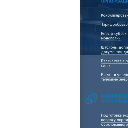
ОРГАНИЗАЦ
Консультирова
Тарифообразо
Реестр субъек
монополий
Шаблоны догов
документов дл
Баланс газа в
сетях
Расчет и утве
тепловую энер
УСЛУГИ ТЕ
ОРГАНИЗАЦ
Подготовка эк
вопросу опред
обоснованного