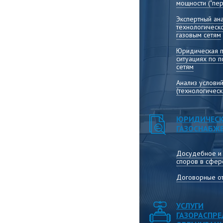
мощности ("пер
Экспертный ана
технологическ
газовым сетям
Юридическая 
ситуациях по 
сетям
Анализ услови
(технологичес
ЮРИДИЧЕСК
ГАЗОСНАБЖ
Досудебное и
споров в сфер
Договорные от
УСЛУГИ
ГАЗОРАСПР