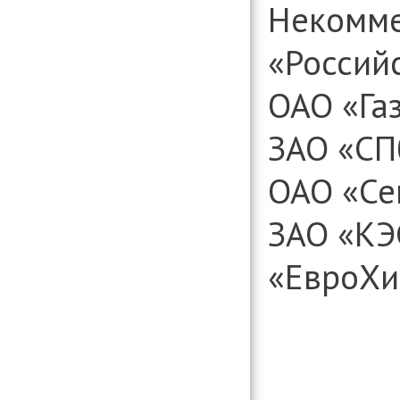
Некомме
«Россий
ОАО «Га
ЗАО «С
ОАО «Се
ЗАО «КЭ
«ЕвроХи