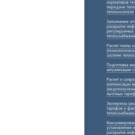
нормативов те
передаче тепл
теплоносителя
Заполнение о
раскрытия инф
регулируемых 
теплоснабжени
Расчет платы 
(технологичес
системе тепло
Подготовка и
актуализации 
Расчет и сопр
компенсации 
(недополученн
льготных тари
Экспертиза (а
тарифов и фак
теплоснабжающ
Консультирова
установления 
раскрытия инф