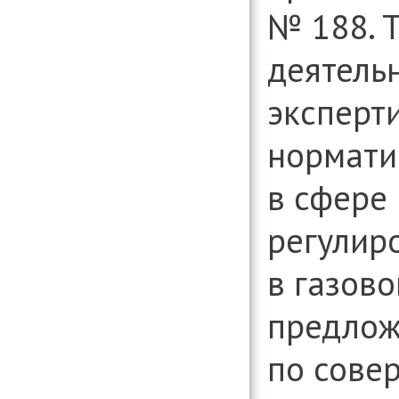
№ 188.
деятель
эксперт
нормати
в сфере
регулир
в газов
предло
по сове