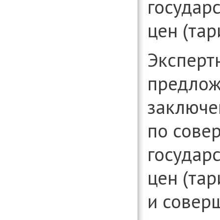
государ
цен (тар
Эксперт
предлож
заключе
по сове
государ
цен (тар
и совер