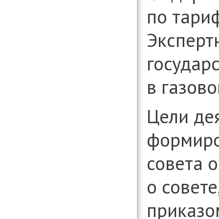
организаци
по тари
Консультиро
установлени
информации
Эксперт
вопросам д
организаци
государ
в газово
Цели де
формиро
совета 
о совет
приказо