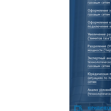
газовым сетям
Оформление за
газовым сетям
Оформление ко
подключение к
Увеличение р
("лимитов газа"
Разделение (У
мощности ("пер
Экспертный ана
технологическ
газовым сетям
Юридическая 
ситуациях по 
сетям
Анализ услови
(технологичес
ЮРИДИЧЕСК