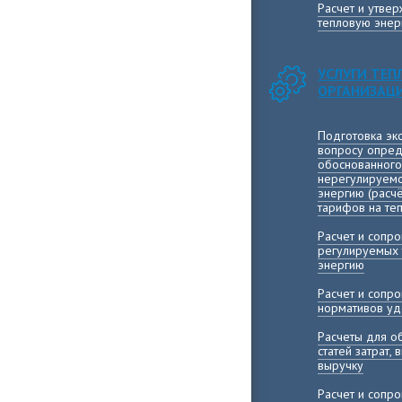
Расчет и утве
тепловую энер
УСЛУГИ ТЕ
ОРГАНИЗАЦ
Подготовка эк
вопросу опред
обоснованного
нерегулируемо
энергию (расч
тарифов на те
Расчет и сопр
регулируемых 
энергию
Расчет и сопр
нормативов уд
Расчеты для о
статей затрат,
выручку
Расчет и сопр