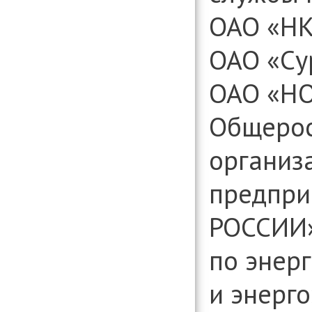
ОАО «Н
ОАО «Су
ОАО «Н
Общерос
организ
предпри
РОССИИ»
по энер
и энерг