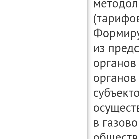
методол
(тарифов
Формиру
из пред
органов
органов
субъекто
осущест
в газово
обществ