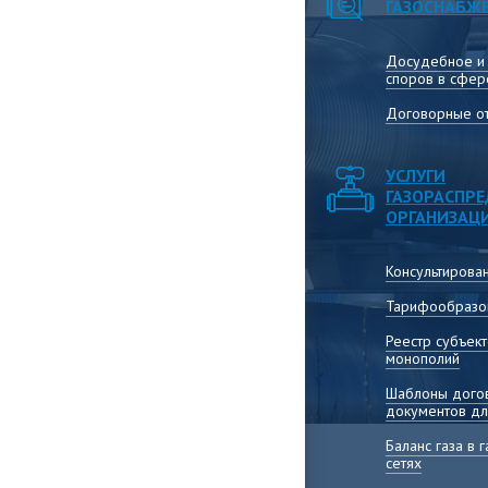
ГАЗОСНАБЖ
Досудебное и
споров в сфер
Договорные от
УСЛУГИ
ГАЗОРАСПР
ОРГАНИЗАЦ
Консультирова
Тарифообразо
Реестр субъек
монополий
Шаблоны догов
документов дл
Баланс газа в
сетях