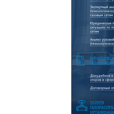
Экспертный ана
технологическ
газовым сетям
Юридическая 
ситуациях по 
сетям
Анализ услови
(технологичес
ЮРИДИЧЕСК
ГАЗОСНАБЖ
Досудебное и
споров в сфер
Договорные от
УСЛУГИ
ГАЗОРАСПР
ОРГАНИЗАЦ