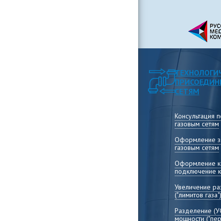
ТЕХНОЛОГИ
ПРИСОЕДИН
СЕТЯМ
Консультация 
газовым сетям
Оформление за
газовым сетям
Оформление ко
подключение к
Увеличение р
("лимитов газа"
Разделение (У
мощности ("пер