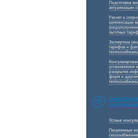
Подготовка и
актуализации 
Расчет и сопр
компенсации 
(недополученн
льготных тари
Экспертиза (а
тарифов и фак
теплоснабжающ
Консультирова
установления 
раскрытия инф
форм и другим
теплоснабжающ
КОНСУЛЬТИ
ГАЗОСНАБЖ
Устные консул
Письменные ко
газоснабжени