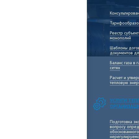
Консультирова
Тарифообразо
Реестр субъек
монополий
Шаблоны догов
документов дл
Баланс газа в
сетях
Расчет и утве
тепловую энер
УСЛУГИ ТЕ
ОРГАНИЗАЦ
Подготовка эк
вопросу опред
обоснованного
нерегулируемо