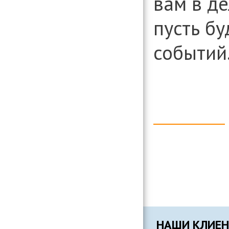
вам в де
организаци
Консультиро
пусть б
установлени
информации
вопросам д
событий
организаци
НАШИ КЛИЕ