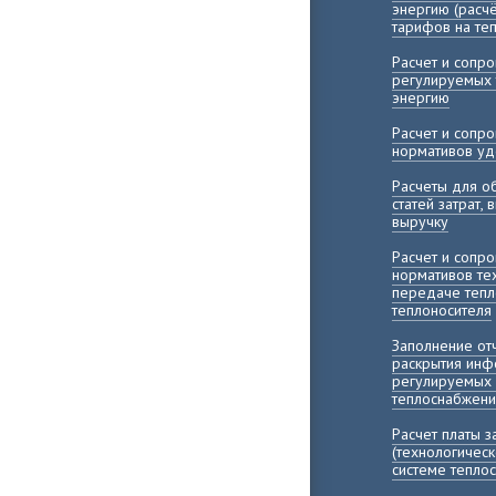
энергию (расч
тарифов на те
Расчет и сопр
регулируемых 
энергию
Расчет и сопр
нормативов уд
Расчеты для о
статей затрат,
выручку
Расчет и сопр
нормативов те
передаче тепл
теплоносителя
Заполнение о
раскрытия инф
регулируемых 
теплоснабжени
Расчет платы 
(технологичес
системе тепло