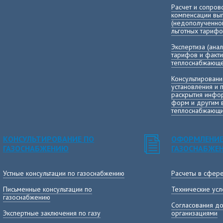
Расчет и сопро
компенсации в
(недополученно
льготных тарифо
Экспертиза (ана
тарифов и факт
теплоснабжающе
Консультировани
установления и 
раскрытия инфор
форм и другим 
теплоснабжающи
КОНСУЛЬТИРОВАНИЕ ПО
ОФОРМЛЕНИЕ
ГАЗОСНАБЖЕНИЮ
ГАЗОСНАБЖЕ
Устные консультации по газоснабжению
Расчеты в сфер
Письменные консультации по
Технические усл
газоснабжению
Согласования до
Экспертные заключения по газу
организациями