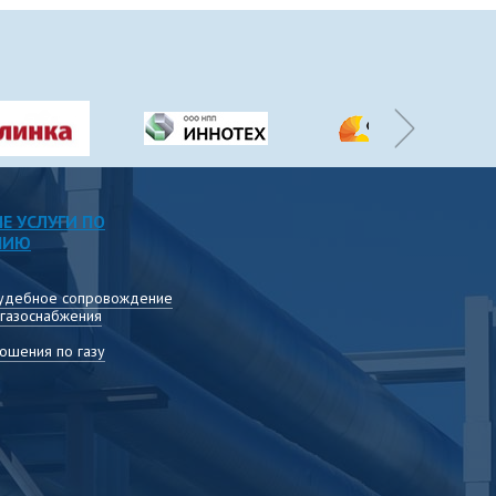
Е УСЛУГИ ПО
НИЮ
удебное сопровождение
 газоснабжения
ошения по газу