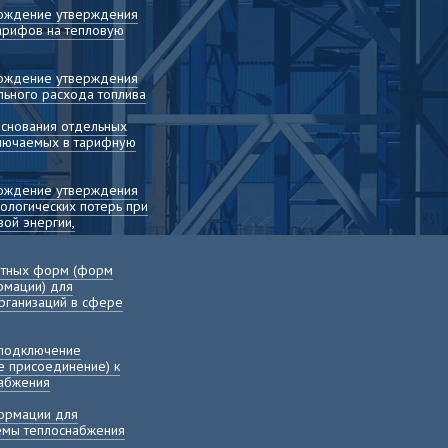
вождение утверждения
арифов на тепловую
вождение утверждения
льного расхода топлива
основания отдельных
включаемых в тарифную
вождение утверждения
ологических потерь при
ой энергии,
етных форм (форм
рмации) для
рганизаций в сфере
 подключение
е присоединение) к
набжения
ормации для
хемы теплоснабжения