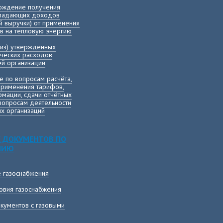
вождение получения
ыпадающих доходов
й выручки) от применения
в на тепловую энергию
лиз) утвержденных
ических расходов
й организации
е по вопросам расчёта,
применения тарифов,
мации, сдачи отчётных
вопросам деятельности
х организаций
 ДОКУМЕНТОВ ПО
НИЮ
е газоснабжения
овия газоснабжения
кументов с газовыми