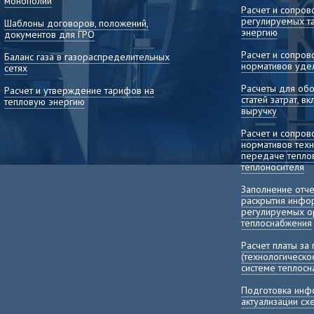
монополий
Расчет и сопро
регулируемых т
Шаблоны договоров, положений,
энергию
документов для ГРО
Расчет и сопро
Баланс газа в газораспределительных
нормативов уде
сетях
Расчеты для об
Расчет и утверждение тарифов на
статей затрат, 
тепловую энергию
выручку
Расчет и сопро
нормативов техн
передаче теплов
теплоносителя
Заполнение отч
раскрытия инфо
регулируемых о
теплоснабжения
Расчет платы за
(технологическо
системе теплос
Подготовка инф
актуализации с