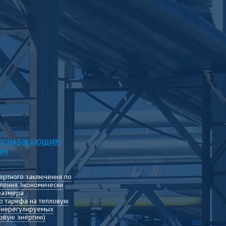
ЛОСНАБЖАЮЩИМ
ЯМ
ертного заключения по
ления экономически
размера
о тарифа на тепловую
т нерегулируемых
овую энергию)