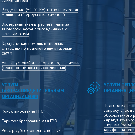
("лимитов газа")
Консультирование по вопросам расчёта,
установления и применения тарифов, раскрытия
Разделение (УСТУПКА) технологической
информации, сдачи отчётных форм и другим
мощности ("переуступка лимитов")
вопросам деятельности теплоснабжающих
организаций
Экспертный анализ расчета платы за
технологическое присоединения к
газовым сетям
Юридическая помощь в спорных
ситуациях по подключению к газовым
сетям
Анализ условий договора о подключении
(технологическом присоединении)
УСЛУГИ
УСЛУГИ ТЕП
ГАЗОРАСПРЕДЕЛИТЕЛЬНЫМ
ОРГАНИЗАЦИ
ОРГАНИЗАЦИЯМ
Подготовка эксп
вопросу опреде
Консультирование ГРО
обоснованного 
нерегулируемог
Тарифообразование для ГРО
энергию (расчё
тарифов на тепл
Реестр субъектов естественных