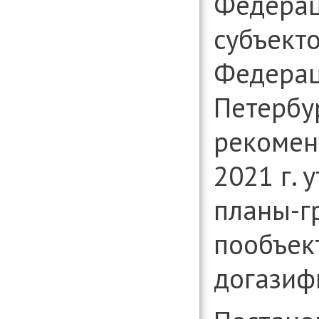
Федерац
субъект
Федераци
Петербур
рекоме
2021 г
. 
планы-г
пообъек
догазиф