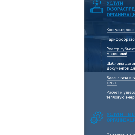
УСЛУГИ
ГАЗОРАСПР
ОРГАНИЗАЦ
Консультирова
Тарифообразо
Реестр субъек
монополий
Шаблоны догов
документов дл
Баланс газа в
сетях
Расчет и утве
тепловую энер
УСЛУГИ ТЕ
ОРГАНИЗАЦ