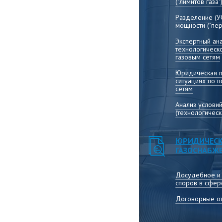
("лимитов газа"
Разделение (У
мощности ("пер
Экспертный ана
технологическ
газовым сетям
Юридическая 
ситуациях по 
сетям
Анализ услови
(технологичес
ЮРИДИЧЕСК
ГАЗОСНАБЖ
Досудебное и
споров в сфер
Договорные от