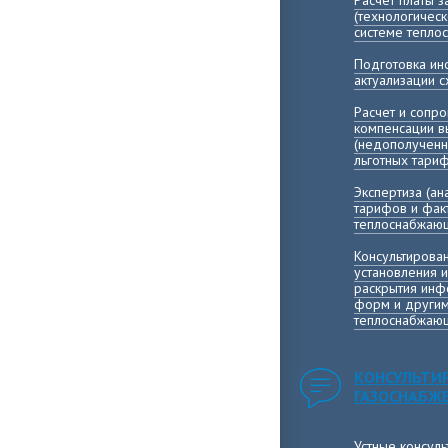
Расчет платы 
(технологичес
системе тепло
Подготовка и
актуализации 
Расчет и сопр
компенсации 
(недополученн
льготных тари
Экспертиза (а
тарифов и фак
теплоснабжающ
Консультирова
установления 
раскрытия инф
форм и другим
теплоснабжающ
КОНСУЛЬТИ
ГАЗОСНАБЖ
Устные консул