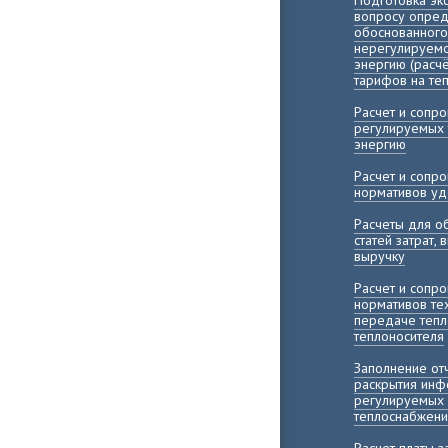
Подготовка эк
вопросу опред
обоснованного
нерегулируемо
энергию (расч
тарифов на те
Расчет и сопр
регулируемых 
энергию
Расчет и сопр
нормативов уд
Расчеты для о
статей затрат,
выручку
Расчет и сопр
нормативов те
передаче тепл
теплоносителя
Заполнение о
раскрытия инф
регулируемых 
теплоснабжени