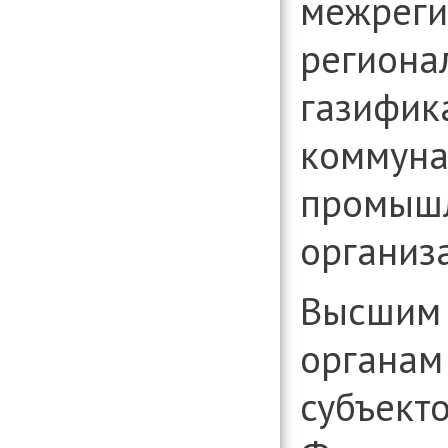
межреги
организаци
Консультиро
региона
установлени
информации
вопросам д
газифик
организаци
коммуна
промышл
организ
Высшим 
органам
субъект