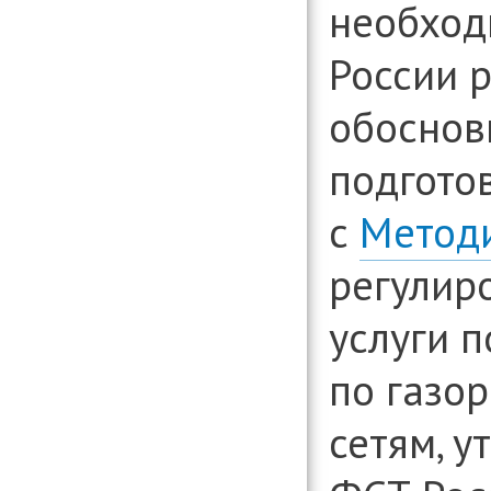
организаци
необход
Консультиро
установлени
России 
информации
вопросам д
организаци
обоснов
подгото
с
Метод
регулир
услуги п
по газо
сетям, 