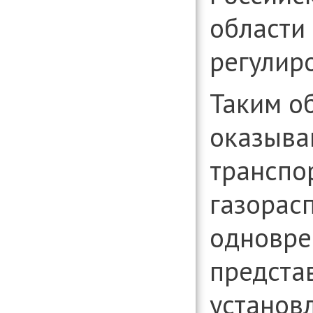
области
регулир
Таким о
оказыва
транспо
газорас
одновре
предста
установ