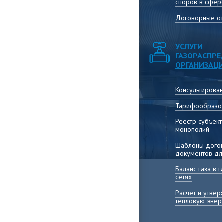
споров в сфер
Договорные от
УСЛУГИ
ГАЗОРАСПР
ОРГАНИЗАЦ
Консультирова
Тарифообразо
Реестр субъек
монополий
Шаблоны догов
документов дл
Баланс газа в
сетях
Расчет и утве
тепловую энер