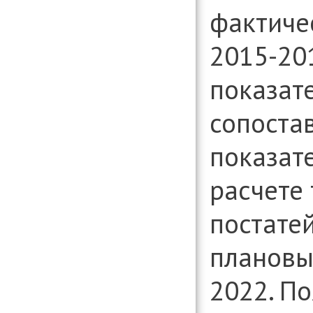
фактиче
2015-20
показате
сопоста
показат
расчете 
постате
плановы
2022. П