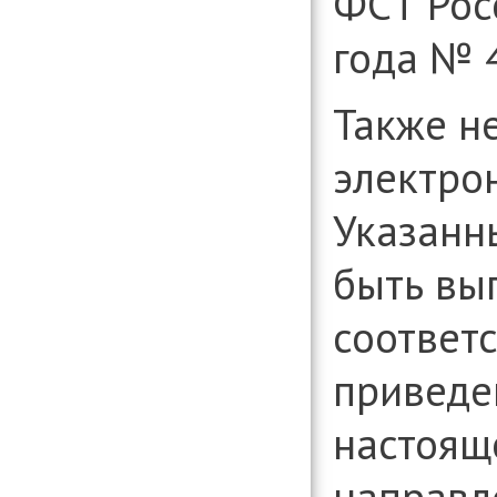
ФСТ Рос
года № 4
Также н
электро
Указанн
быть вы
соответ
приведе
настоящ
направл