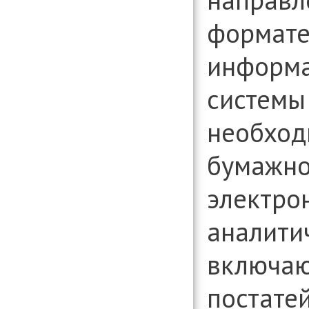
формате
информа
системы 
необход
бумажном
электро
аналити
включаю
постате