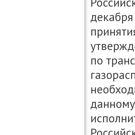
Российс
декабря 
приняти
утвержд
по тран
газорас
необход
данному
исполни
Российс