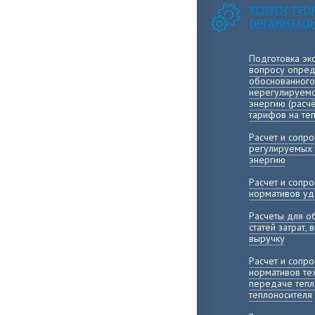
УСЛУГИ ТЕ
ОРГАНИЗАЦ
Подготовка эк
вопросу опред
обоснованного
нерегулируемо
энергию (расч
тарифов на те
Расчет и сопр
регулируемых 
энергию
Расчет и сопр
нормативов уд
Расчеты для о
статей затрат,
выручку
Расчет и сопр
нормативов те
передаче тепл
теплоносителя