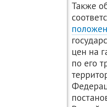
Также о
соответ
положе
государ
цен на г
по его 
террито
Федерац
постано