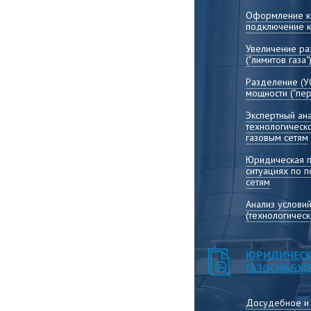
Оформление ко
подключение к
Увеличение р
("лимитов газа"
Разделение (У
мощности ("пер
Экспертный ана
технологическ
газовым сетям
Юридическая 
ситуациях по 
сетям
Анализ услови
(технологичес
ЮРИДИЧЕСК
ГАЗОСНАБЖ
Досудебное и