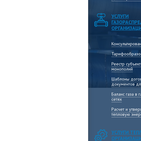
УСЛУГИ
ГАЗОРАСПР
ОРГАНИЗАЦ
Консультирова
Тарифообразо
Реестр субъек
монополий
Шаблоны догов
документов дл
Баланс газа в
сетях
Расчет и утве
тепловую энер
УСЛУГИ ТЕ
ОРГАНИЗАЦ