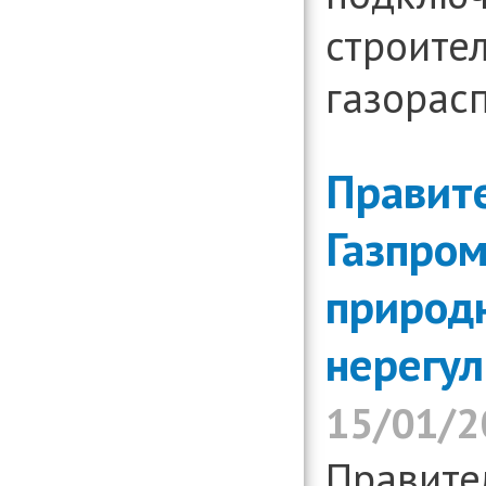
строител
газорас
Правит
Газпро
природн
нерегу
15/01/2
Правите