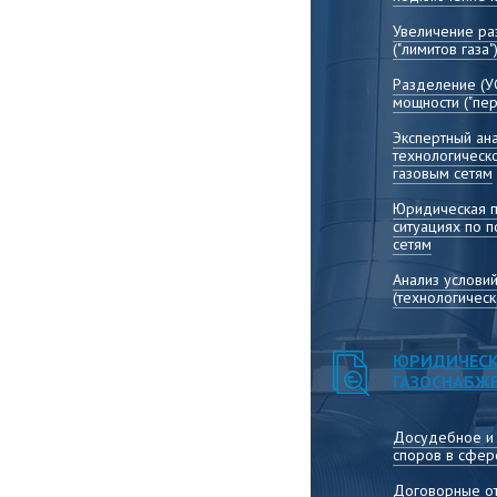
Увеличение р
("лимитов газа"
Разделение (У
мощности ("пер
Экспертный ана
технологическ
газовым сетям
Юридическая 
ситуациях по 
сетям
Анализ услови
(технологичес
ЮРИДИЧЕСК
ГАЗОСНАБЖ
Досудебное и
споров в сфер
Договорные от