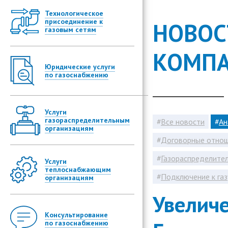
Технологическое
Консультац
присоединение к
НОВОС
сетям
газовым сетям
Оформление
сетям
КОМП
Оформление
Досудебное 
Юридические услуги
подключени
сфере газо
по газоснабжению
Увеличение
Договорные 
газа")
Услуги
Разделение
Консуль
газораспределительным
мощности ("
Все новости
Ан
организациям
Тарифоо
Экспертный 
Договорные отно
технологиче
Реестр 
сетям
Газораспределите
Услуги
Шаблоны
Подготовка 
теплоснабжающим
Юридическа
ГРО
определени
Подключение к газ
организациям
подключени
размера не
Баланс 
энергию (ра
Анализ усло
Увеличе
тепловую э
(технологи
Расчет 
энергию
Расчет и с
Устные кон
Консультирование
регулируем
по газоснабжению