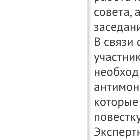
совета, 
заседани
В связи 
участни
необход
антимон
которые
повестку
Эксперт