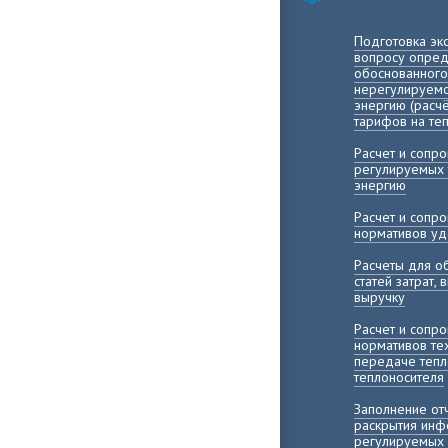
Подготовка эк
вопросу опред
обоснованного
нерегулируемо
энергию (расч
тарифов на те
Расчет и сопр
регулируемых 
энергию
Расчет и сопр
нормативов уд
Расчеты для о
статей затрат,
выручку
Расчет и сопр
нормативов те
передаче тепл
теплоносителя
Заполнение о
раскрытия инф
регулируемых 