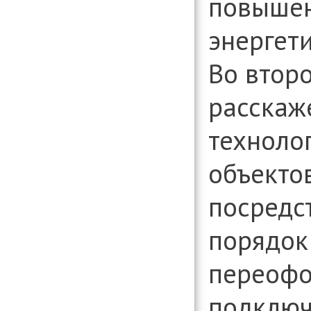
повышен
энергет
Во втор
расскаж
техноло
объекто
посредс
порядок
переофо
подключ