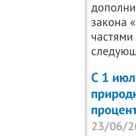
дополни
закона 
частями 
следующ
С 1 июл
природн
процен
23/06/2