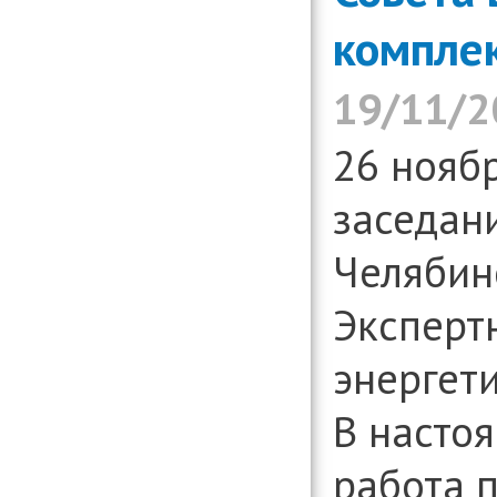
компле
19/11/2
26 ноябр
заседан
Челябин
Экспертн
энергет
В насто
работа 