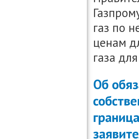
Газпром
газ по 
ценам д
газа дл
Об обяз
собстве
граница
заявит