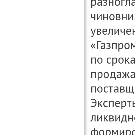
разногл
организаци
Консультиро
чиновни
установлени
информации
вопросам д
увеличе
организаци
«Газпром
по срока
продажа
поставщ
Эксперты
ликвидн
формиро