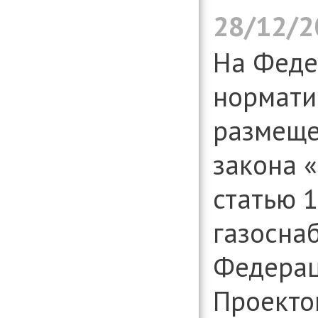
28/12/2
На Феде
нормати
размеще
закона 
статью 
газосна
Федерац
Проекто