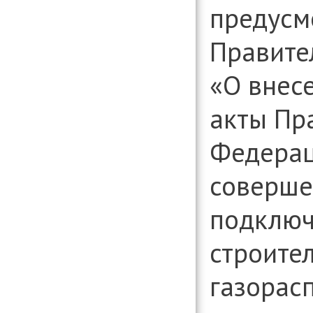
предусм
Правите
«О внес
акты Пр
Федерац
соверше
подключ
строител
газорас