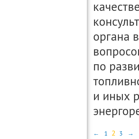
качеств
консуль
органа 
вопросо
по разв
топливн
и иных 
энергор
2
←
1
3
→