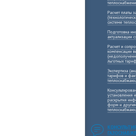
теплоснабжени
Расчет платы 
(технологичес
системе тепло
Подготовка и
актуализации 
Расчет и сопр
компенсации 
(недополученн
льготных тари
Экспертиза (а
тарифов и фак
теплоснабжающ
Консультирова
установления 
раскрытия инф
форм и другим
теплоснабжающ
КОНСУЛЬТИ
ГАЗОСНАБЖ