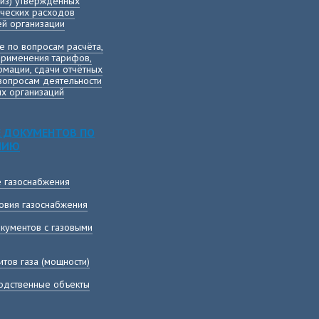
лиз) утвержденных
ических расходов
й организации
е по вопросам расчёта,
применения тарифов,
мации, сдачи отчётных
вопросам деятельности
х организаций
 ДОКУМЕНТОВ ПО
НИЮ
е газоснабжения
овия газоснабжения
кументов с газовыми
тов газа (мощности)
одственные объекты