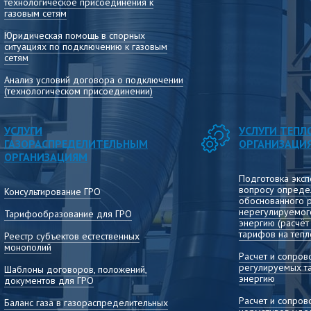
технологическое присоединения к
газовым сетям
Юридическая помощь в спорных
ситуациях по подключению к газовым
сетям
Анализ условий договора о подключении
(технологическом присоединении)
УСЛУГИ
УСЛУГИ ТЕП
ГАЗОРАСПРЕДЕЛИТЕЛЬНЫМ
ОРГАНИЗАЦИ
ОРГАНИЗАЦИЯМ
Подготовка эксп
вопросу опреде
Консультирование ГРО
обоснованного 
нерегулируемог
Тарифообразование для ГРО
энергию (расчё
тарифов на тепл
Реестр субъектов естественных
монополий
Расчет и сопро
регулируемых т
Шаблоны договоров, положений,
энергию
документов для ГРО
Расчет и сопро
Баланс газа в газораспределительных