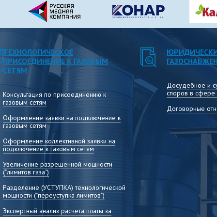
Консультирование по вопросам расчёта,
установления и применения тарифов, раскрытия
информации, сдачи отчётных форм и другим
вопросам деятельности теплоснабжающих
организаций
ТЕХНОЛОГИЧЕСКОЕ
ЮРИДИЧЕСКИ
ПРИСОЕДИНЕНИЕ К ГАЗОВЫМ
ГАЗОСНАБЖЕ
СЕТЯМ
Досудебное и с
споров в сфере
Консультация по присоединению к
газовым сетям
Договорные отн
Оформление заявки на подключение к
газовым сетям
Оформление коллективной заявки на
подключение к газовым сетям
Увеличение разрешенной мощности
("лимитов газа")
Разделение (УСТУПКА) технологической
мощности ("переуступка лимитов")
Экспертный анализ расчета платы за