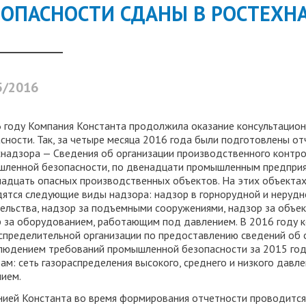
ЗОПАСНОСТИ СДАНЫ В РОСТЕХН
Консультация по присоединению к газовым
сетям
Оформление заявки на подключение к газовым
сетям
Оформление коллективной заявки на
Досудебное и судебное сопровождение споров в
5/2016
подключение к газовым сетям
сфере газоснабжения
Увеличение разрешенной мощности ("лимитов
Договорные отношения по газу
газа")
 году Компания Константа продолжила оказание консультацион
сности. Так, за четыре месяца 2016 года были подготовлены от
Разделение (УСТУПКА) технологической
Консультирование ГРО
мощности ("переуступка лимитов")
надзора — Сведения об организации производственного контр
Тарифообразование для ГРО
ленной безопасности, по двенадцати промышленным предприят
Экспертный анализ расчета платы за
адцать опасных производственных объектов. На этих объекта
технологическое присоединения к газовым
Реестр субъектов естественных монополий
ятся следующие виды надзора: надзор в горнорудной и неруд
сетям
ельства, надзор за подъемными сооружениями, надзор за объек
Шаблоны договоров, положений, документов для
Подготовка экспертного заключения по вопросу
Юридическая помощь в спорных ситуациях по
ГРО
определения экономически обоснованного
 за оборудованием, работающим под давлением. В 2016 году к
подключению к газовым сетям
размера нерегулируемого тарифа на тепловую
спределительной организации по предоставлению сведений об 
Баланс газа в газораспределительных сетях
энергию (расчёт нерегулируемых тарифов на
людением требований промышленной безопасности за 2015 го
Анализ условий договора о подключении
тепловую энергию)
(технологическом присоединении)
ам: сеть газораспределения высокого, среднего и низкого дав
Расчет и утверждение тарифов на тепловую
энергию
Расчет и сопровождение утверждения
Устные консультации по газоснабжению
ием.
регулируемых тарифов на тепловую энергию
Письменные консультации по газоснабжению
ией Константа во время формирования отчетности проводится