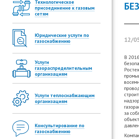
Технологическое
БЕ
присоединение к газовым
сетям
Юридические услуги по
12/0
газоснабжению
В 2016
Услуги
безопа
газораспределительным
Ростех
организациям
промыш
восемн
провод
строит
Услуги теплоснабжающим
надзор
организациям
газора
за соб
объект
Консультирование по
давлен
газоснабжению
Компан