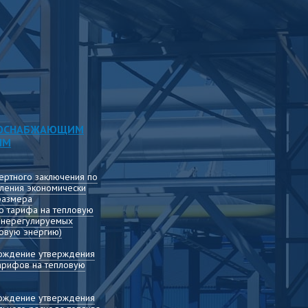
ЛОСНАБЖАЮЩИМ
ЯМ
ертного заключения по
ления экономически
размера
о тарифа на тепловую
т нерегулируемых
овую энергию)
вождение утверждения
арифов на тепловую
вождение утверждения