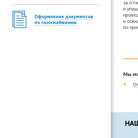
за отч
и упущ
провед
Оформление документов
и осви
по газоснабжению
по про
Мы мо
Оп
НАШ