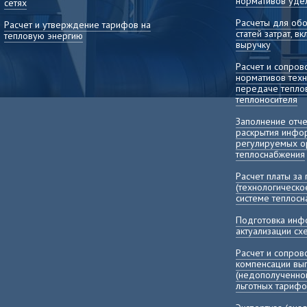
нормативов уде
сетях
Расчеты для об
Расчет и утверждение тарифов на
статей затрат, 
тепловую энергию
выручку
Расчет и сопро
нормативов техн
передаче теплов
теплоносителя
Заполнение отч
раскрытия инфо
регулируемых о
теплоснабжения
Расчет платы за
(технологическо
системе теплос
Подготовка инф
актуализации с
Расчет и сопро
компенсации в
(недополученно
льготных тарифо