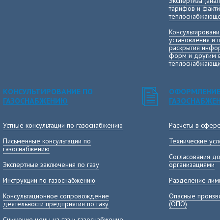
Экспертиза (ана
тарифов и факт
теплоснабжающе
Консультировани
установления и 
раскрытия инфор
форм и другим 
теплоснабжающи
КОНСУЛЬТИРОВАНИЕ ПО
ОФОРМЛЕНИЕ
ГАЗОСНАБЖЕНИЮ
ГАЗОСНАБЖЕ
Устные консультации по газоснабжению
Расчеты в сфер
Письменные консультации по
Технические усл
газоснабжению
Согласования до
Экспертные заключения по газу
организациями
Инструкции по газоснабжению
Разделение лими
Консультационное сопровождение
Опасные произв
деятельности предприятия по газу
(ОПО)
Снижение цены на газ и газоснабжение