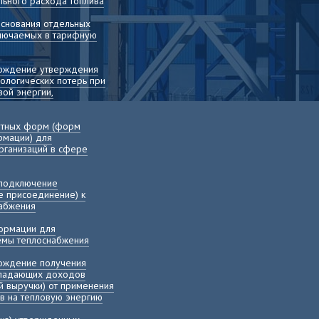
льного расхода топлива
основания отдельных
включаемых в тарифную
вождение утверждения
ологических потерь при
ой энергии,
етных форм (форм
рмации) для
рганизаций в сфере
 подключение
е присоединение) к
набжения
ормации для
хемы теплоснабжения
вождение получения
ыпадающих доходов
й выручки) от применения
в на тепловую энергию