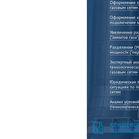
Оформление за
газовым сетям
Оформление ко
подключение к
Увеличение р
("лимитов газа"
Разделение (У
мощности ("пер
Экспертный ана
технологическ
газовым сетям
Юридическая 
ситуациях по 
сетям
Анализ услови
(технологичес
ЮРИДИЧЕСК
ГАЗОСНАБЖ