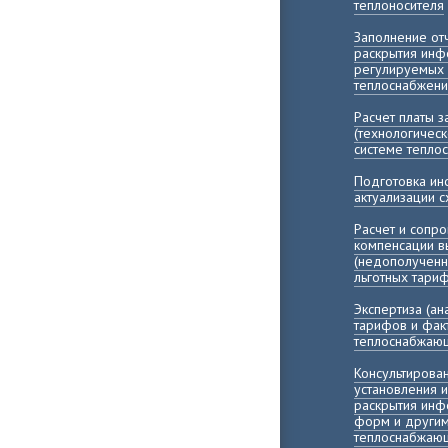
теплоносителя
Заполнение о
раскрытия инф
регулируемых 
теплоснабжени
Расчет платы 
(технологичес
системе тепло
Подготовка и
актуализации 
Расчет и сопр
компенсации 
(недополученн
льготных тари
Экспертиза (а
тарифов и фак
теплоснабжающ
Консультирова
установления 
раскрытия инф
форм и другим
теплоснабжающ