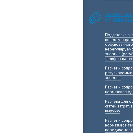
УСЛУГИ ТЕ
ОРГАНИЗАЦ
Подготовка эк
вопросу опред
обоснованного
нерегулируемо
энергию (расч
тарифов на те
Расчет и сопр
регулируемых 
энергию
Расчет и сопр
нормативов уд
Расчеты для о
статей затрат,
выручку
Расчет и сопр
нормативов те
передаче тепл