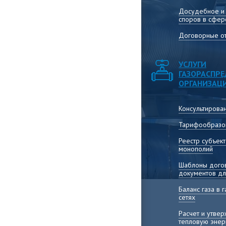
Досудебное и
споров в сфер
Договорные от
УСЛУГИ
ГАЗОРАСПР
ОРГАНИЗАЦ
Консультирова
Тарифообразо
Реестр субъек
монополий
Шаблоны догов
документов дл
Баланс газа в
сетях
Расчет и утве
тепловую энер