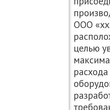
присоед
организаци
Консультиро
произво
установлени
информации
вопросам д
ООО «ххх
организаци
располож
целью у
максима
расхода
оборудо
разрабо
требова