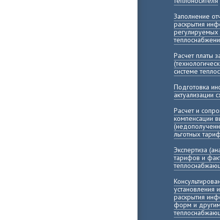
теплоносителя
Заполнение о
раскрытия инф
регулируемых 
теплоснабжени
Расчет платы 
(технологичес
системе тепло
Подготовка и
актуализации 
Расчет и сопр
компенсации 
(недополученн
льготных тари
Экспертиза (а
тарифов и фак
теплоснабжающ
Консультирова
установления 
раскрытия инф
форм и другим
теплоснабжающ