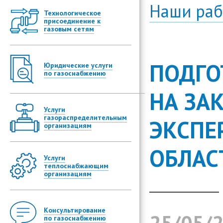
Наши ра
Технологическое
Консультац
присоединение к
сетям
газовым сетям
Оформление
сетям
Оформление
ПОДГО
Досудебное 
Юридические услуги
подключени
сфере газо
по газоснабжению
Увеличение
Договорные 
НА ЗА
газа")
Услуги
Разделение
Консуль
газораспределительным
мощности ("
ЭКСПЕ
организациям
Тарифоо
Экспертный 
технологиче
Реестр 
ОБЛАС
сетям
Услуги
Шаблоны
Подготовка 
теплоснабжающим
Юридическа
ГРО
определени
организациям
подключени
размера не
Баланс 
энергию (ра
Анализ усло
тепловую э
(технологи
Расчет 
энергию
Расчет и с
Устные кон
Консультирование
25/05/
регулируем
по газоснабжению