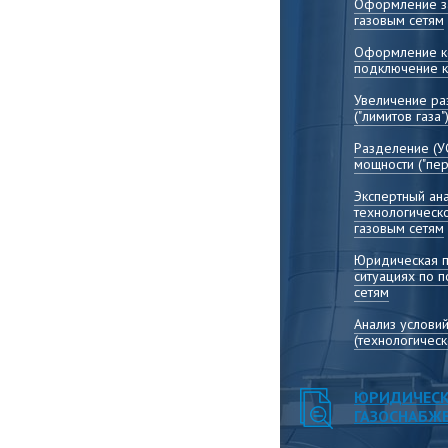
Оформление за
газовым сетям
Оформление ко
подключение к
Увеличение р
("лимитов газа"
Разделение (У
мощности ("пер
Экспертный ана
технологическ
газовым сетям
Юридическая 
ситуациях по 
сетям
Анализ услови
(технологичес
ЮРИДИЧЕСК
ГАЗОСНАБЖ