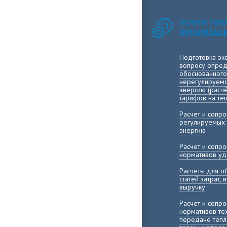
УСЛУГИ ТЕ
ОРГАНИЗАЦ
Подготовка эк
вопросу опред
обоснованного
нерегулируемо
энергию (расч
тарифов на те
Расчет и сопр
регулируемых 
энергию
Расчет и сопр
нормативов уд
Расчеты для о
статей затрат,
выручку
Расчет и сопр
нормативов те
передаче тепл