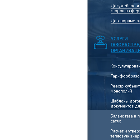
Досудебное и
споров в сфер
Договорные от
УСЛУГИ
ГАЗОРАСПР
ОРГАНИЗАЦ
Консультирова
Тарифообразо
Реестр субъек
монополий
Шаблоны догов
документов дл
Баланс газа в
сетях
Расчет и утве
тепловую энер