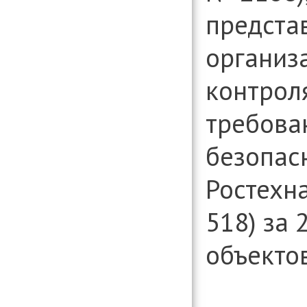
предста
организ
контрол
требова
безопасн
Ростехн
518) за 
объектов