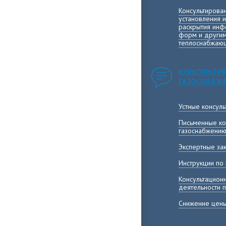
Консультирова
установления 
раскрытия инф
форм и другим
теплоснабжающ
КОНСУЛЬТИ
ГАЗОСНАБЖ
Устные консул
Письменные ко
газоснабжени
Экспертные за
Инструкции по
Консультацион
деятельности 
Снижение цены