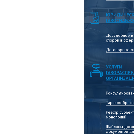
ЮРИДИЧЕСК
ГАЗОСНАБЖ
Досудебное и
споров в сфер
Договорные от
УСЛУГИ
ГАЗОРАСПР
ОРГАНИЗАЦ
Консультирова
Тарифообразо
Реестр субъек
монополий
Шаблоны догов
документов дл