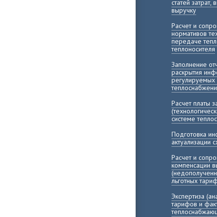
статей затрат,
выручку
Расчет и сопр
нормативов те
передаче тепл
теплоносителя
Заполнение о
раскрытия инф
регулируемых 
теплоснабжени
Расчет платы 
(технологичес
системе тепло
Подготовка и
актуализации 
Расчет и сопр
компенсации 
(недополученн
льготных тари
Экспертиза (а
тарифов и фак
теплоснабжающ