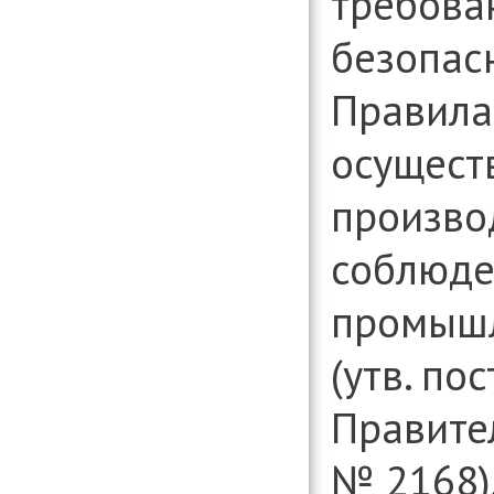
требова
организаци
Консультиро
безопасн
установлени
информации
вопросам д
Правила
организаци
осущест
произво
соблюде
промышл
(утв. по
Правите
№ 2168)