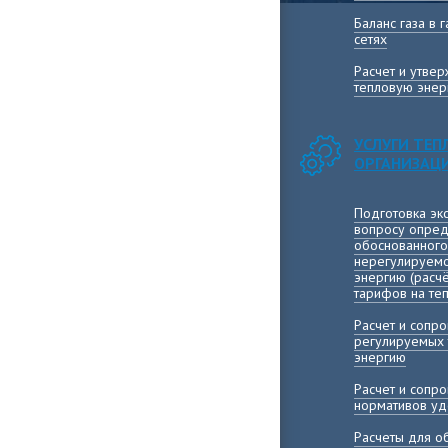
Баланс газа в
сетях
Расчет и утве
тепловую энер
УСЛУГИ ТЕ
ОРГАНИЗАЦ
Подготовка эк
вопросу опред
обоснованного
нерегулируемо
энергию (расч
тарифов на те
Расчет и сопр
регулируемых 
энергию
Расчет и сопр
нормативов уд
Расчеты для о