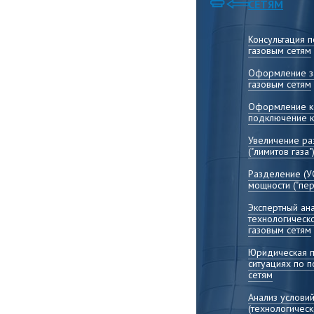
СЕТЯМ
Консультация 
газовым сетям
Оформление за
газовым сетям
Оформление ко
подключение к
Увеличение р
("лимитов газа"
Разделение (У
мощности ("пер
Экспертный ана
технологическ
газовым сетям
Юридическая 
ситуациях по 
сетям
Анализ услови
(технологичес