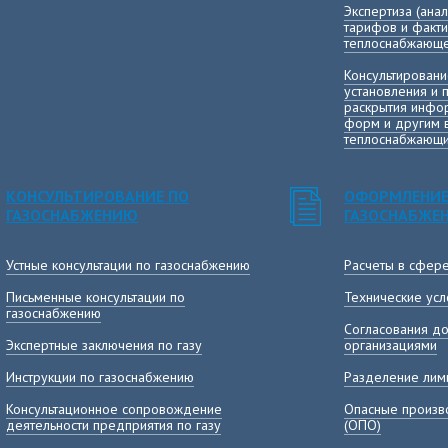
Экспертиза (ана
тарифов и факт
теплоснабжающе
Консультировани
установления и 
раскрытия инфор
форм и другим 
теплоснабжающи
КОНСУЛЬТИРОВАНИЕ ПО
ОФОРМЛЕНИЕ
ГАЗОСНАБЖЕНИЮ
ГАЗОСНАБЖЕ
Устные консультации по газоснабжению
Расчеты в сфер
Письменные консультации по
Технические усл
газоснабжению
Согласования до
Экспертные заключения по газу
организациями
Инструкции по газоснабжению
Разделение лими
Консультационное сопровождение
Опасные произв
деятельности предприятия по газу
(ОПО)