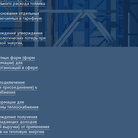
льного расхода топлива
основания отдельных
включаемых в тарифную
вождение утверждения
ологических потерь при
ой энергии,
етных форм (форм
рмации) для
рганизаций в сфере
 подключение
е присоединение) к
набжения
ормации для
хемы теплоснабжения
вождение получения
ыпадающих доходов
й выручки) от применения
в на тепловую энергию