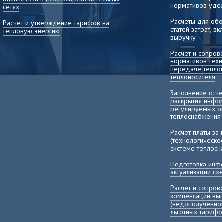
нормативов уде
сетях
Расчеты для об
Расчет и утверждение тарифов на
статей затрат, 
тепловую энергию
выручку
Расчет и сопро
нормативов техн
передаче теплов
теплоносителя
Заполнение отч
раскрытия инфо
регулируемых о
теплоснабжения
Расчет платы за
(технологическо
системе теплос
Подготовка инф
актуализации с
Расчет и сопро
компенсации в
(недополученно
льготных тарифо