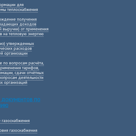
ормации для
хемы теплоснабжения
вождение получения
ыпадающих доходов
й выручки) от применения
в на тепловую энергию
лиз) утвержденных
ических расходов
й организации
е по вопросам расчёта,
применения тарифов,
мации, сдачи отчётных
вопросам деятельности
х организаций
 ДОКУМЕНТОВ ПО
НИЮ
е газоснабжения
овия газоснабжения