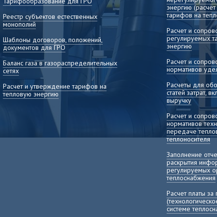
Тарифообразование для ГРО
энергию (расчё
тарифов на тепл
Реестр субъектов естественных
монополий
Расчет и сопро
регулируемых т
Шаблоны договоров, положений,
энергию
документов для ГРО
Расчет и сопро
Баланс газа в газораспределительных
нормативов уде
сетях
Расчеты для об
Расчет и утверждение тарифов на
статей затрат, 
тепловую энергию
выручку
Расчет и сопро
нормативов техн
передаче теплов
теплоносителя
Заполнение отч
раскрытия инфо
регулируемых о
теплоснабжения
Расчет платы за
(технологическо
системе теплос