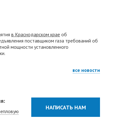
иятия
в Краснодарском крае
об
редъявления поставщиком газа требований об
ктной мощности установленного
ки.
все новости
я:
НАПИСАТЬ НАМ
тепловую