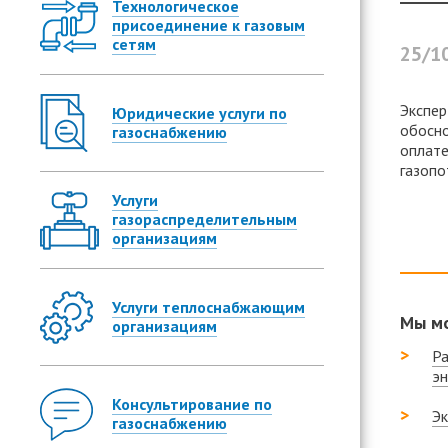
Технологическое
присоединение к газовым
сетям
25/1
Экспер
Юридические услуги по
обосно
газоснабжению
оплате
газопо
Услуги
газораспределительным
организациям
Услуги теплоснабжающим
Мы мо
организациям
Ра
эн
Консультирование по
Эк
газоснабжению