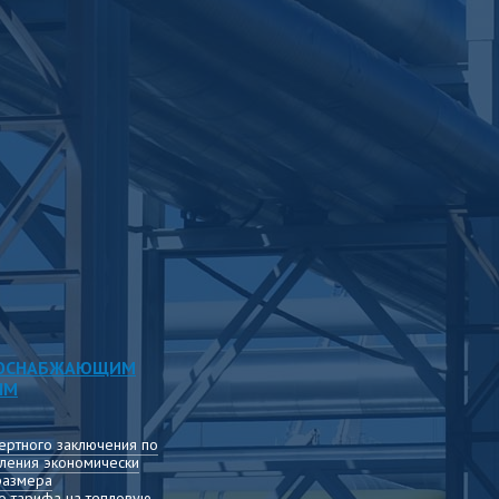
ЛОСНАБЖАЮЩИМ
ЯМ
ертного заключения по
ления экономически
размера
о тарифа на тепловую