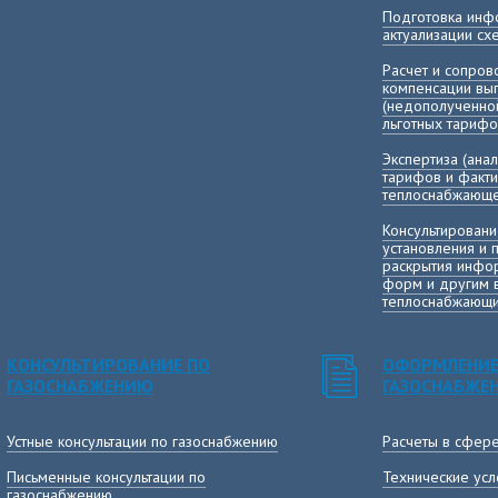
Подготовка инф
актуализации с
Расчет и сопро
компенсации в
(недополученно
льготных тарифо
Экспертиза (ана
тарифов и факт
теплоснабжающе
Консультировани
установления и 
раскрытия инфор
форм и другим 
теплоснабжающи
КОНСУЛЬТИРОВАНИЕ ПО
ОФОРМЛЕНИЕ
ГАЗОСНАБЖЕНИЮ
ГАЗОСНАБЖЕ
Устные консультации по газоснабжению
Расчеты в сфер
Письменные консультации по
Технические усл
газоснабжению