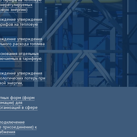
т нерегулируемых
овую энергию)
вождение утверждения
арифов на тепловую
вождение утверждения
льного расхода топлива
основания отдельных
включаемых в тарифную
вождение утверждения
ологических потерь при
ой энергии,
етных форм (форм
рмации) для
рганизаций в сфере
 подключение
е присоединение) к
набжения