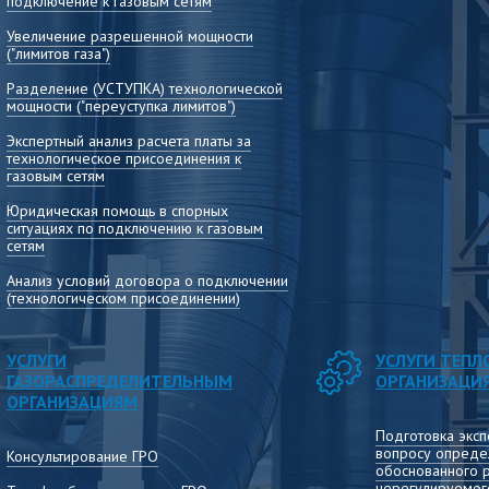
подключение к газовым сетям
Консультирование по вопросам расчёта,
установления и применения тарифов, раскрытия
Увеличение разрешенной мощности
информации, сдачи отчётных форм и другим
("лимитов газа")
вопросам деятельности теплоснабжающих
организаций
Разделение (УСТУПКА) технологической
мощности ("переуступка лимитов")
Экспертный анализ расчета платы за
технологическое присоединения к
газовым сетям
Юридическая помощь в спорных
ситуациях по подключению к газовым
сетям
Анализ условий договора о подключении
(технологическом присоединении)
УСЛУГИ
УСЛУГИ ТЕП
ГАЗОРАСПРЕДЕЛИТЕЛЬНЫМ
ОРГАНИЗАЦИ
ОРГАНИЗАЦИЯМ
Подготовка эксп
вопросу опреде
Консультирование ГРО
обоснованного 
нерегулируемог