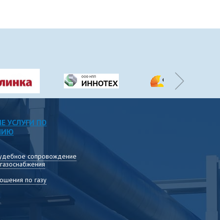
Е УСЛУГИ ПО
НИЮ
удебное сопровождение
 газоснабжения
ошения по газу