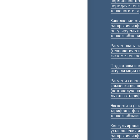
нормативов те
передаче тепл
теплоносителя
Заполнение о
раскрытия инф
регулируемых 
теплоснабжени
Расчет платы 
(технологичес
системе тепло
Подготовка и
актуализации 
Расчет и сопр
компенсации 
(недополученн
льготных тари
Экспертиза (а
тарифов и фак
теплоснабжающ
Консультирова
установления 
раскрытия инф