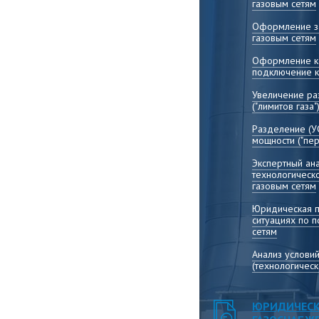
газовым сетям
Оформление за
газовым сетям
Оформление ко
подключение к
Увеличение р
("лимитов газа"
Разделение (У
мощности ("пер
Экспертный ана
технологическ
газовым сетям
Юридическая 
ситуациях по 
сетям
Анализ услови
(технологичес
ЮРИДИЧЕСК