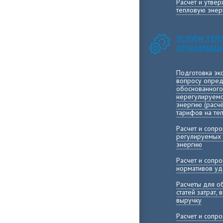
Расчет и утве
тепловую энер
УСЛУГИ ТЕ
ОРГАНИЗАЦ
Подготовка эк
вопросу опред
обоснованного
нерегулируемо
энергию (расч
тарифов на те
Расчет и сопр
регулируемых 
энергию
Расчет и сопр
нормативов уд
Расчеты для о
статей затрат,
выручку
Расчет и сопр