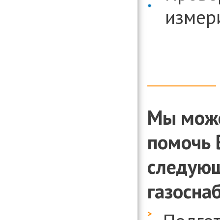
организаци
измер
Консультиро
установлени
информации
вопросам д
организаци
Мы мож
помочь 
следующ
газосна