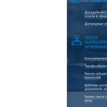
ГАЗОСНАБЖ
Досудебное и
споров в сфер
Договорные от
УСЛУГИ
ГАЗОРАСПР
ОРГАНИЗАЦ
Консультирова
Тарифообразо
Реестр субъек
монополий
Шаблоны догов
документов дл
Баланс газа в
сетях