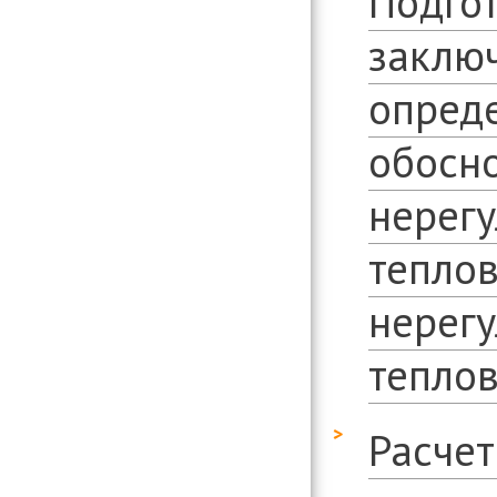
Подгот
заключ
опред
обосн
нерегу
теплов
нерег
тепло
Расче