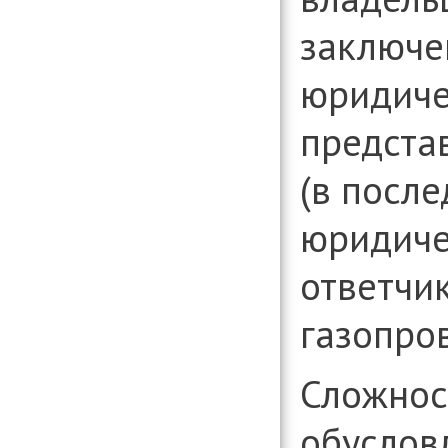
заключе
юридиче
предста
(в посл
юридиче
ответчи
газопро
Сложнос
обусловл