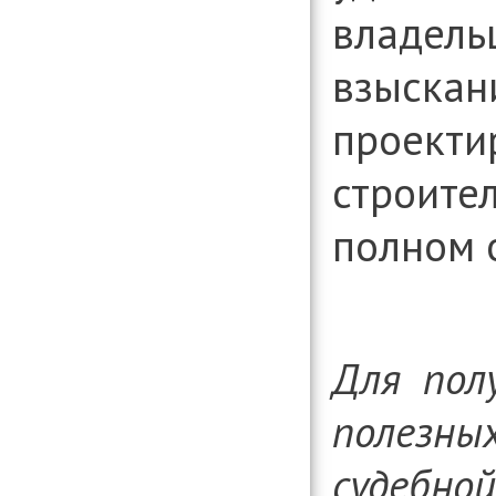
владель
взыскан
проекти
строите
полном 
Для пол
полезны
судебной