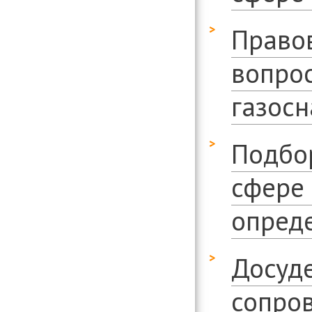
Право
вопро
газос
Подбор
сфере
опред
Досуде
сопро