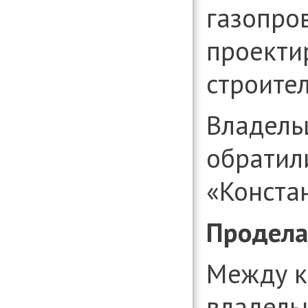
газопро
проекти
строител
Владель
обратил
«Констан
Продела
Между к
владель