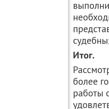
выполни
необход
предста
судебны
Итог.
Рассмот
более г
работы 
удовлет