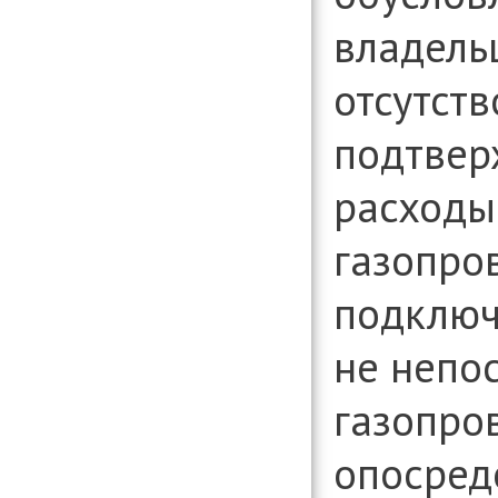
владель
отсутств
подтве
расходы
газопров
подключ
не непо
газопров
опосред