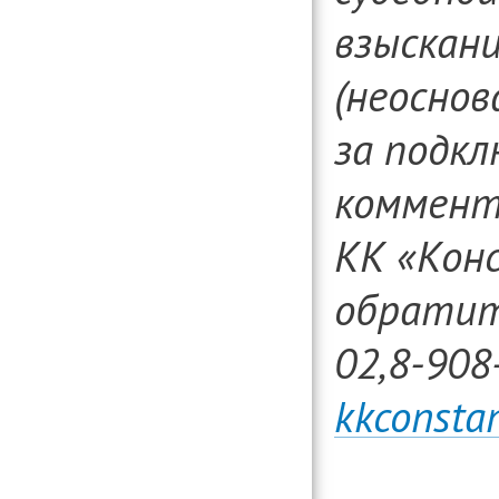
взыскан
(неоснов
за подкл
коммент
КК «Кон
обратить
02,8-908
kkconsta