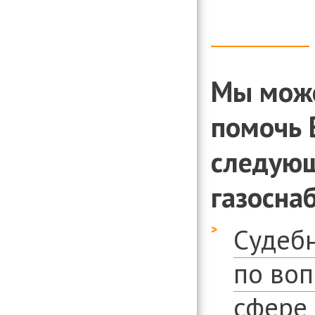
Мы мож
помочь 
следующ
газосна
Судебн
по во
сфере