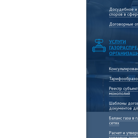
Досудебное и
споров в сфер
Договорные от
УСЛУГИ
ГАЗОРАСПР
ОРГАНИЗАЦ
Консультирова
Тарифообразо
Реестр субъек
монополий
Шаблоны догов
документов дл
Баланс газа в
сетях
Расчет и утве
тепловую энер