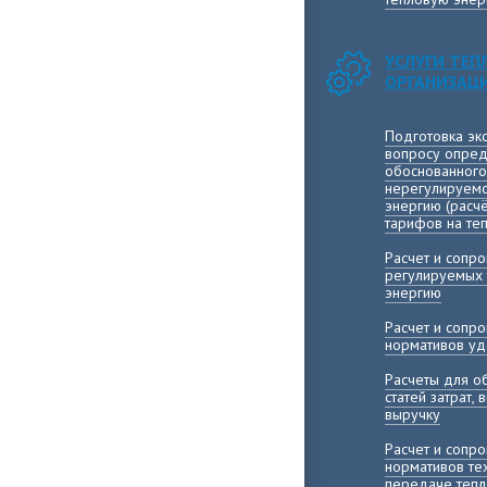
УСЛУГИ ТЕ
ОРГАНИЗАЦ
Подготовка эк
вопросу опред
обоснованного
нерегулируемо
энергию (расч
тарифов на те
Расчет и сопр
регулируемых 
энергию
Расчет и сопр
нормативов уд
Расчеты для о
статей затрат,
выручку
Расчет и сопр
нормативов те
передаче тепл