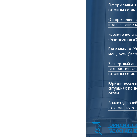
Оформление за
газовым сетям
Оформление ко
подключение к
Увеличение р
("лимитов газа"
Разделение (У
мощности ("пер
Экспертный ана
технологическ
газовым сетям
Юридическая 
ситуациях по 
сетям
Анализ услови
(технологичес
ЮРИДИЧЕСК
ГАЗОСНАБЖ