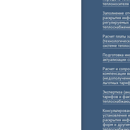
теплоносителя
Заполнение о
раскрытия инф
регулируемых 
теплоснабжени
Расчет платы 
(технологичес
системе тепло
Подготовка и
актуализации 
Расчет и сопр
компенсации 
(недополученн
льготных тари
Экспертиза (а
тарифов и фак
теплоснабжающ
Консультирова
установления 
раскрытия инф
форм и другим
теплоснабжающ