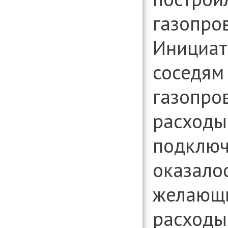
организаци
газопро
Консультиро
установлени
информации
Инициат
вопросам д
организаци
соседям
газопро
расходы
подключ
оказало
желающи
расходы 