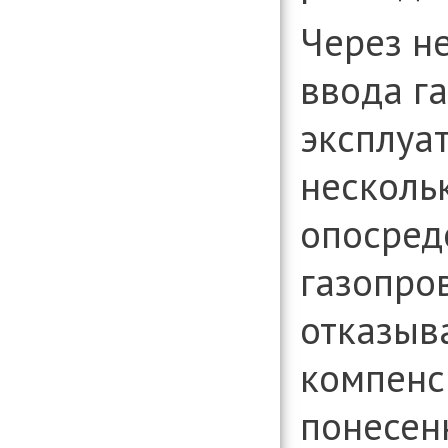
Через н
ввода г
эксплуат
несколь
опосред
газопро
отказыв
компенс
понесен