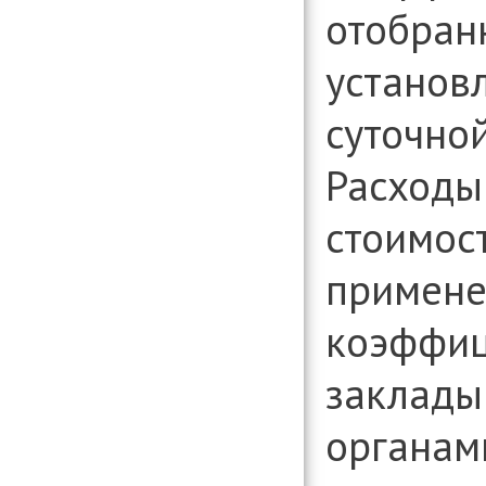
отобран
установ
суточной
Расходы 
стоимост
примен
коэффиц
заклады
органам