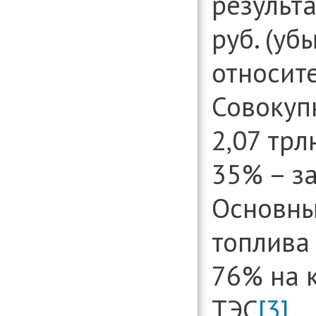
результа
руб. (уб
относите
Совокуп
2,07 трл
35% – з
Основны
топлива 
76% на к
ТЭС
[3]
.