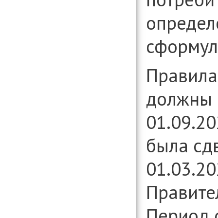
определ
сформул
Правила 
должны 
01.09.20
была сд
01.03.2
Правител
Период 