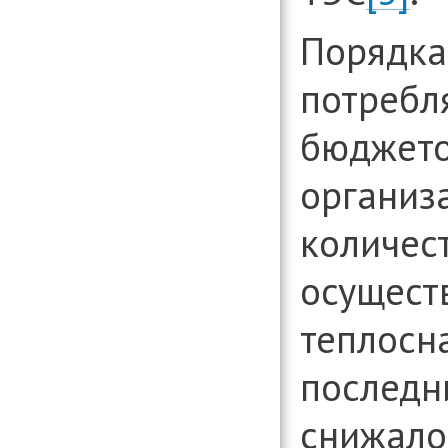
Порядка
потребл
бюджет
организ
количес
осущест
теплосн
последн
снижалос