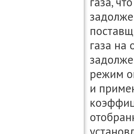
газа, чт
задолже
поставщ
газа на
задолже
режим о
и прим
коэффици
отобран
установ