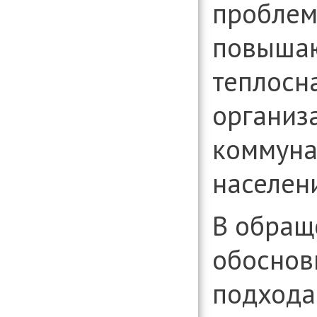
проблем
повышаю
теплос
организ
коммуна
населен
В обращ
обоснов
подхода