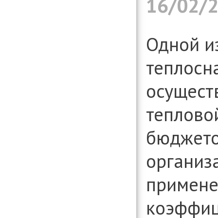
16/02/
Одной и
теплосн
осущест
теплово
бюджет
организ
примен
коэффици