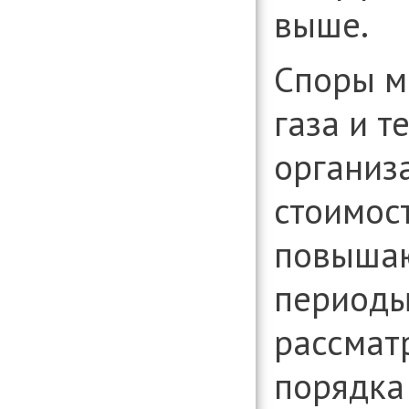
выше.
Споры м
газа и 
организ
стоимос
повышаю
периоды
рассмат
порядка