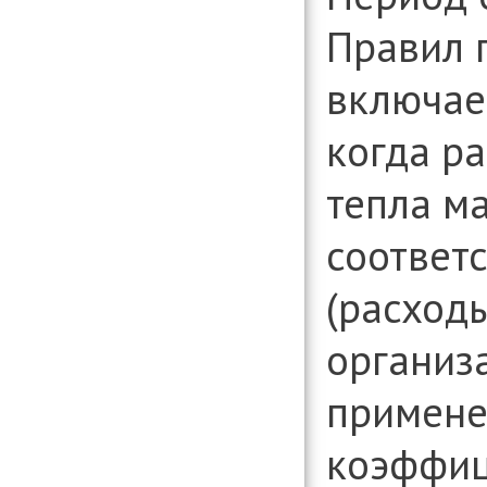
Правил п
включае
когда ра
тепла м
соответ
(расход
организа
примен
коэффиц