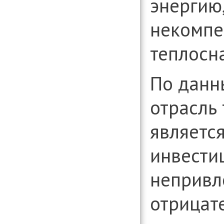
энергию,
некомпе
теплосн
По данн
отрасль
являетс
инвести
непривл
отрицат