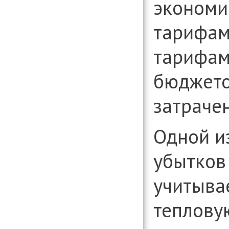
экономи
тарифам
тарифам
бюджето
затраче
Одной и
убытков
учитыва
теплову