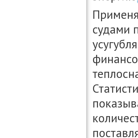
Примен
судами 
усугубл
финансо
теплосн
Статист
показыв
количес
поставл