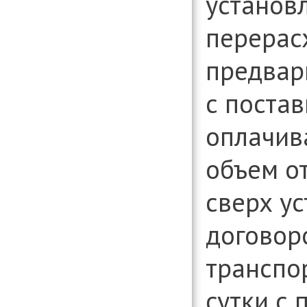
установл
перерас
предвар
с поста
оплачив
объем о
сверх у
договор
транспо
сутки с