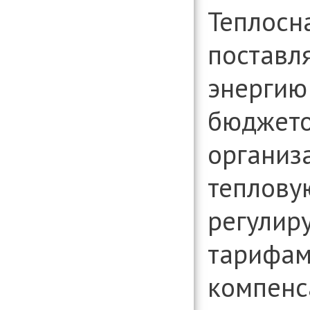
Теплосн
поставл
энергию
бюджет
организ
теплову
регулир
тарифам.
компенс