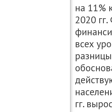
на 11% к
2020 гг
финанси
всех ур
разницы
обоснов
действу
населен
гг. выро