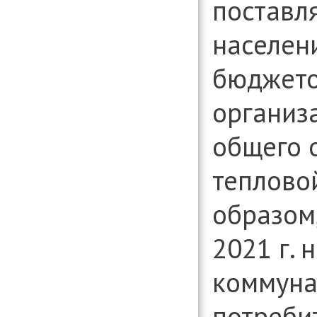
поставл
населен
бюджет
организ
общего 
теплово
образом
2021 г. 
коммуна
потребит