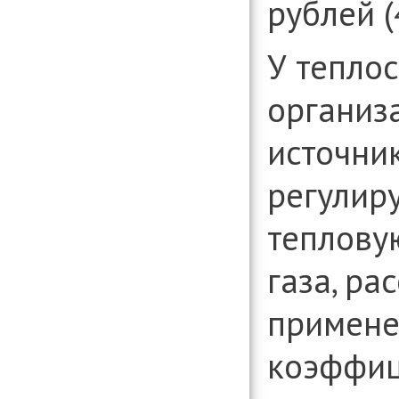
рублей 
У тепло
организ
источни
регулир
теплову
газа, ра
примен
коэффиц