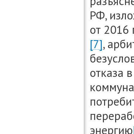
разъясн
РФ, изл
от 2016 
[7]
, арб
безусло
отказа 
коммуна
потреби
перераб
энергию