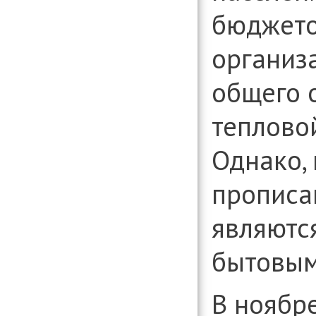
бюджет
организ
общего 
тепловой 
Однако, 
прописа
являютс
бытовым
В ноябре