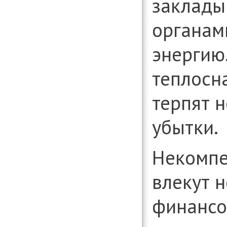
заклады
органам
энергию.
теплосн
терпят 
убытки.
Некомпе
влекут 
финансо