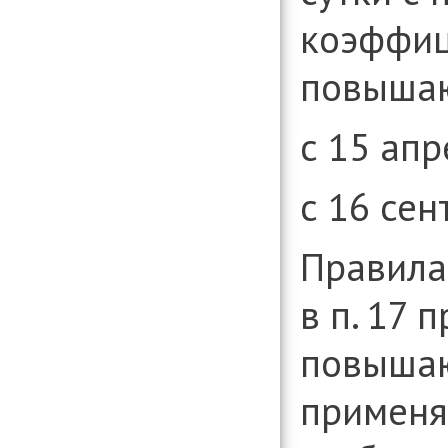
коэффиц
повышаю
с 15 апр
с 16 сен
Правилам
в п. 17 
повыша
применяе